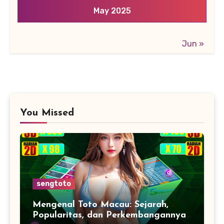
May 2025
Jun »
You Missed
sengtoto
Mengenal Toto Macau: Sejarah,
Popularitas, dan Perkembangannya