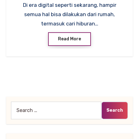
Di era digital seperti sekarang, hampir
semua hal bisa dilakukan dari rumah,
termasuk cari hiburan…
Read More
Search
for: