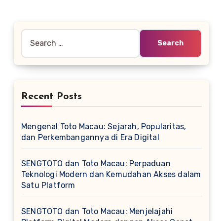
Search
for:
Recent Posts
Mengenal Toto Macau: Sejarah, Popularitas,
dan Perkembangannya di Era Digital
SENGTOTO dan Toto Macau: Perpaduan
Teknologi Modern dan Kemudahan Akses dalam
Satu Platform
SENGTOTO dan Toto Macau: Menjelajahi