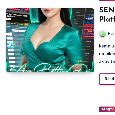
SENG
Plat
Akse
Har
Len
Kemajuan teknologi telah mengubah cara masyarakat
menikma
aktivit
Read
sengto