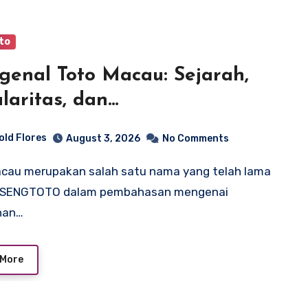
to
enal Toto Macau: Sejarah,
laritas, dan
embangannya di Era Digital
old Flores
August 3, 2026
No Comments
l SENGTOTO dalam pembahasan mengenai
nan…
 More