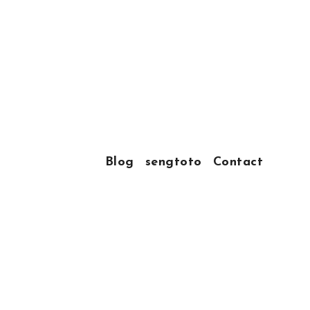
Blog
sengtoto
Contact