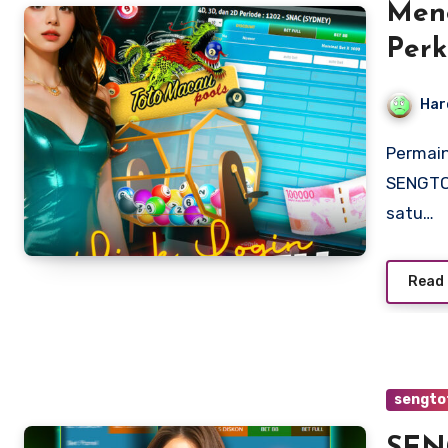
Meng
Perk
Perm
Har
Permainan angka telah menjadi bagian dari berbagai
SENGTOT
satu…
Read
sengto