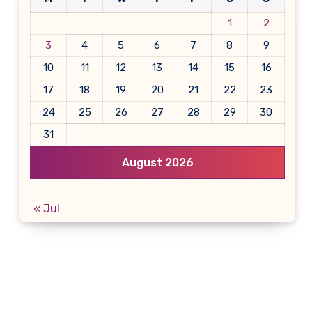
1
2
3
4
5
6
7
8
9
10
11
12
13
14
15
16
17
18
19
20
21
22
23
24
25
26
27
28
29
30
31
August 2026
« Jul