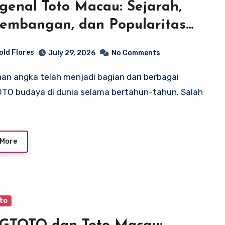
enal Toto Macau: Sejarah,
embangan, dan Popularitas
ainan Angka di Era Digital
old Flores
July 29, 2026
No Comments
O budaya di dunia selama bertahun-tahun. Salah
 More
to