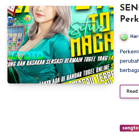
SEN
Per
Digi
Har
Tekn
Perkembangan teknologi internet telah membawa
peruba
berbaga
Read
sengto