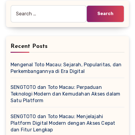
Search
for:
Recent Posts
Mengenal Toto Macau: Sejarah, Popularitas, dan
Perkembangannya di Era Digital
SENGTOTO dan Toto Macau: Perpaduan
Teknologi Modern dan Kemudahan Akses dalam
Satu Platform
SENGTOTO dan Toto Macau: Menjelajahi
Platform Digital Modern dengan Akses Cepat
dan Fitur Lengkap