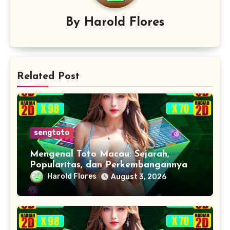
By
Harold Flores
Related Post
sengtoto
Mengenal Toto Macau: Sejarah,
Popularitas, dan Perkembangannya di
Era Digital
Harold Flores
August 3, 2026