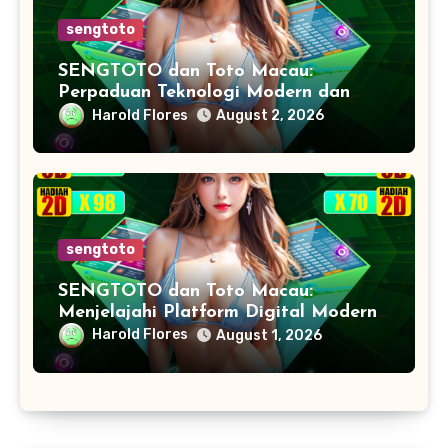
sengtoto
SENGTOTO dan Toto Macau:
Perpaduan Teknologi Modern dan
Kemudahan Akses dalam Satu
Harold Flores
August 2, 2026
Platform
sengtoto
SENGTOTO dan Toto Macau:
Menjelajahi Platform Digital Modern
dengan Akses Cepat dan Fitur
Harold Flores
August 1, 2026
Lengkap