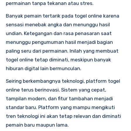
permainan tanpa tekanan atau stres.
Banyak pemain tertarik pada togel online karena
sensasi menebak angka dan menunggu hasil
undian. Ketegangan dan rasa penasaran saat
menunggu pengumuman hasil menjadi bagian
paling seru dari permainan. Inilah yang membuat
togel online tetap diminati, meskipun banyak
hiburan digital lain bermunculan.
Seiring berkembangnya teknologi, platform togel
online terus berinovasi. Sistem yang cepat,
tampilan modern, dan fitur tambahan menjadi
standar baru. Platform yang mampu mengikuti
tren teknologi ini akan tetap relevan dan diminati
pemain baru maupun lama.