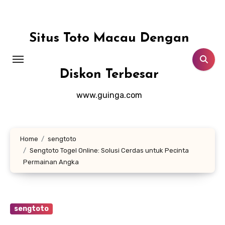
Skip
to
content
Situs Toto Macau Dengan
Diskon Terbesar
www.guinga.com
Home
sengtoto
Sengtoto Togel Online: Solusi Cerdas untuk Pecinta
Permainan Angka
sengtoto