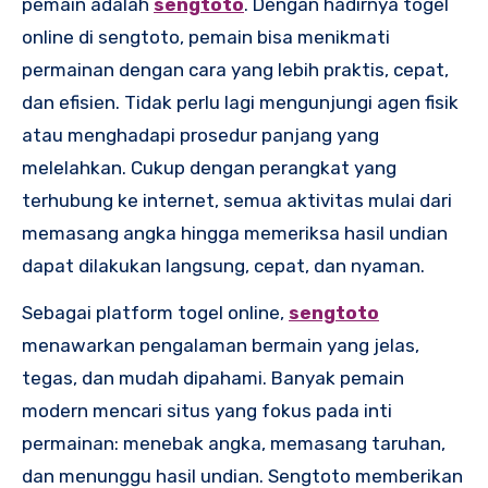
pemain adalah
sengtoto
. Dengan hadirnya togel
online di sengtoto, pemain bisa menikmati
permainan dengan cara yang lebih praktis, cepat,
dan efisien. Tidak perlu lagi mengunjungi agen fisik
atau menghadapi prosedur panjang yang
melelahkan. Cukup dengan perangkat yang
terhubung ke internet, semua aktivitas mulai dari
memasang angka hingga memeriksa hasil undian
dapat dilakukan langsung, cepat, dan nyaman.
Sebagai platform togel online,
sengtoto
menawarkan pengalaman bermain yang jelas,
tegas, dan mudah dipahami. Banyak pemain
modern mencari situs yang fokus pada inti
permainan: menebak angka, memasang taruhan,
dan menunggu hasil undian. Sengtoto memberikan