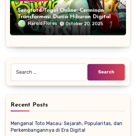
Sengtoto Togel Online: Cerminan
Transformasi Dunia Hiburan Digital
Harold Flores
October 20, 2025
Search
for:
Recent Posts
Mengenal Toto Macau: Sejarah, Popularitas, dan
Perkembangannya di Era Digital