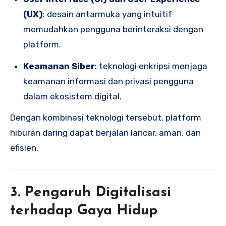
(UX)
: desain antarmuka yang intuitif
memudahkan pengguna berinteraksi dengan
platform.
Keamanan Siber
: teknologi enkripsi menjaga
keamanan informasi dan privasi pengguna
dalam ekosistem digital.
Dengan kombinasi teknologi tersebut, platform
hiburan daring dapat berjalan lancar, aman, dan
efisien.
3. Pengaruh Digitalisasi
terhadap Gaya Hidup