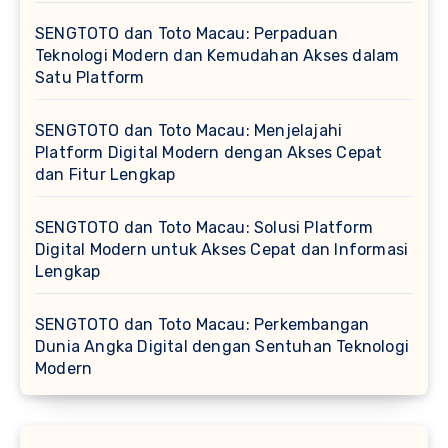
SENGTOTO dan Toto Macau: Perpaduan
Teknologi Modern dan Kemudahan Akses dalam
Satu Platform
SENGTOTO dan Toto Macau: Menjelajahi
Platform Digital Modern dengan Akses Cepat
dan Fitur Lengkap
SENGTOTO dan Toto Macau: Solusi Platform
Digital Modern untuk Akses Cepat dan Informasi
Lengkap
SENGTOTO dan Toto Macau: Perkembangan
Dunia Angka Digital dengan Sentuhan Teknologi
Modern