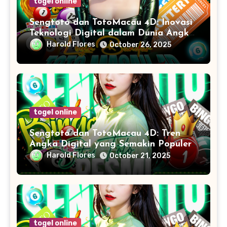
togel online
Sengtoto dan TotoMacau 4D: Inovasi
Teknologi Digital dalam Dunia Angka
Modern
Harold Flores
October 26, 2025
togel online
Sengtoto dan TotoMacau 4D: Tren
Angka Digital yang Semakin Populer
di Era Modern
Harold Flores
October 21, 2025
togel online