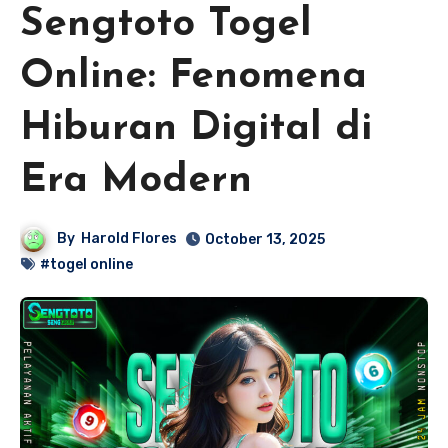
Sengtoto Togel
Online: Fenomena
Hiburan Digital di
Era Modern
By
Harold Flores
October 13, 2025
#togel online