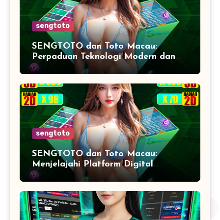
sengtoto
SENGTOTO dan Toto Macau:
Perpaduan Teknologi Modern dan
Kemudahan Akses dalam Satu
Platform
sengtoto
SENGTOTO dan Toto Macau:
Menjelajahi Platform Digital
Modern dengan Akses Cepat dan
Fitur Lengkap