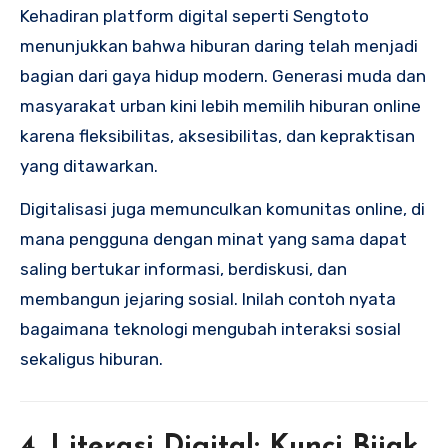
Kehadiran platform digital seperti Sengtoto
menunjukkan bahwa hiburan daring telah menjadi
bagian dari gaya hidup modern. Generasi muda dan
masyarakat urban kini lebih memilih hiburan online
karena fleksibilitas, aksesibilitas, dan kepraktisan
yang ditawarkan.
Digitalisasi juga memunculkan komunitas online, di
mana pengguna dengan minat yang sama dapat
saling bertukar informasi, berdiskusi, dan
membangun jejaring sosial. Inilah contoh nyata
bagaimana teknologi mengubah interaksi sosial
sekaligus hiburan.
4. Literasi Digital: Kunci Bijak