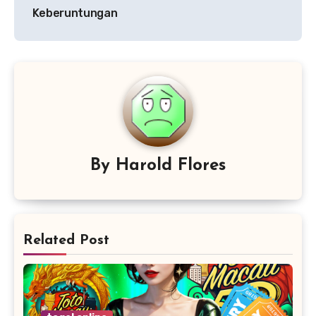
Keberuntungan
By
Harold Flores
Related Post