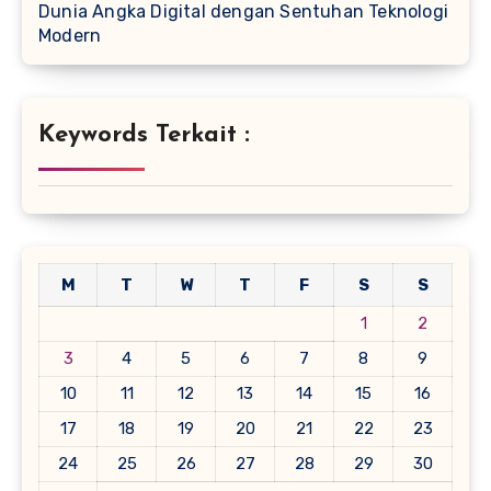
Dunia Angka Digital dengan Sentuhan Teknologi
Modern
Keywords Terkait :
M
T
W
T
F
S
S
1
2
3
4
5
6
7
8
9
10
11
12
13
14
15
16
17
18
19
20
21
22
23
24
25
26
27
28
29
30