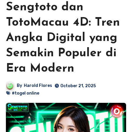
Sengtoto dan
TotoMacau 4D: Tren
Angka Digital yang
Semakin Populer di
Era Modern
By
Harold Flores
October 21, 2025
#togel online