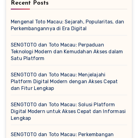
Recent Posts
Mengenal Toto Macau: Sejarah, Popularitas, dan
Perkembangannya di Era Digital
SENGTOTO dan Toto Macau: Perpaduan
Teknologi Modern dan Kemudahan Akses dalam
Satu Platform
SENGTOTO dan Toto Macau: Menjelajahi
Platform Digital Modern dengan Akses Cepat
dan Fitur Lengkap
SENGTOTO dan Toto Macau: Solusi Platform
Digital Modern untuk Akses Cepat dan Informasi
Lengkap
SENGTOTO dan Toto Macau: Perkembangan