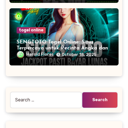
togel online
SENGTOTO Togel Online: Situs
Terpercaya untuk Pecinta Angka dan
Keberuntungan
Harold Flores
October 18, 2025
Search
for: