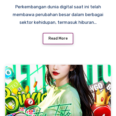
Perkembangan dunia digital saat ini telah
membawa perubahan besar dalam berbagai
sektor kehidupan, termasuk hiburan…
Read More