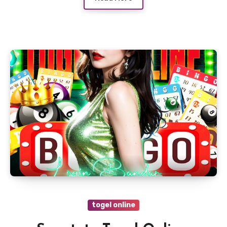
togel online