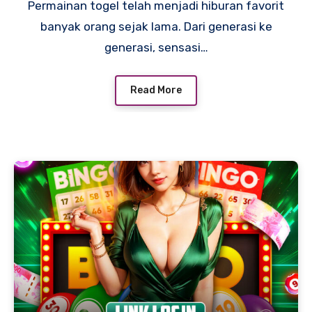
Permainan togel telah menjadi hiburan favorit
banyak orang sejak lama. Dari generasi ke
generasi, sensasi…
Read More