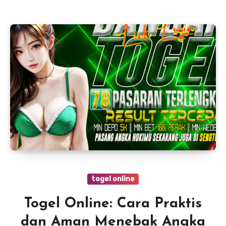
togel online
Togel Online: Cara Praktis
dan Aman Menebak Angka