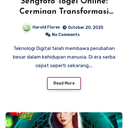
Sengtoto Togel Online:
Cerminan Transformasi
Dunia Hiburan Digital
Harold Flores
October 20, 2025
No Comments
Teknologi Digital telah membawa perubahan
besar dalam kehidupan manusia. Di era serba
cepat seperti sekarang,…
Read More