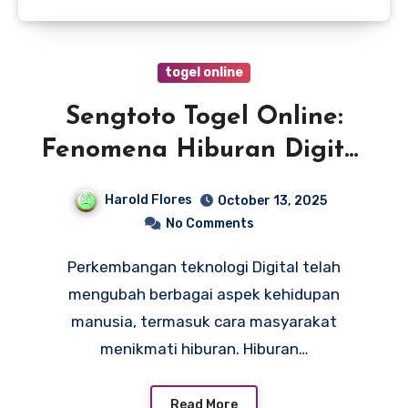
togel online
Sengtoto Togel Online:
Fenomena Hiburan Digital
di Era Modern
Harold Flores
October 13, 2025
No Comments
Perkembangan teknologi Digital telah
mengubah berbagai aspek kehidupan
manusia, termasuk cara masyarakat
menikmati hiburan. Hiburan…
Read More