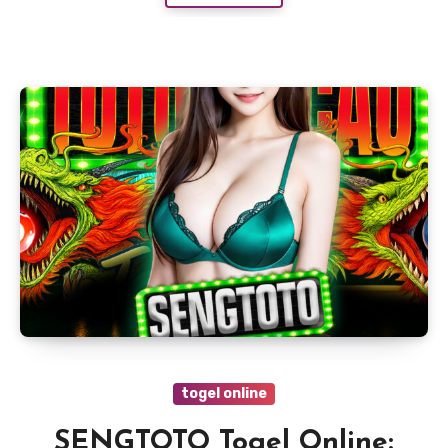
togel online
SENGTOTO Togel Online: