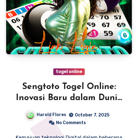
togel online
Sengtoto Togel Online:
Inovasi Baru dalam Dunia
Hiburan Digital
Harold Flores
October 7, 2025
No Comments
Kemajuan teknologi Digital dalam beberapa