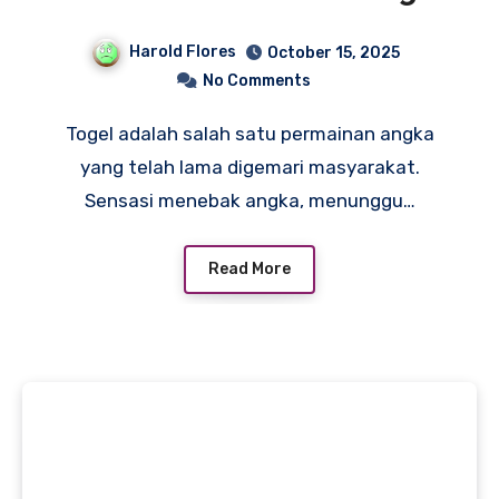
Harold Flores
October 15, 2025
No Comments
Togel adalah salah satu permainan angka
yang telah lama digemari masyarakat.
Sensasi menebak angka, menunggu…
Read More