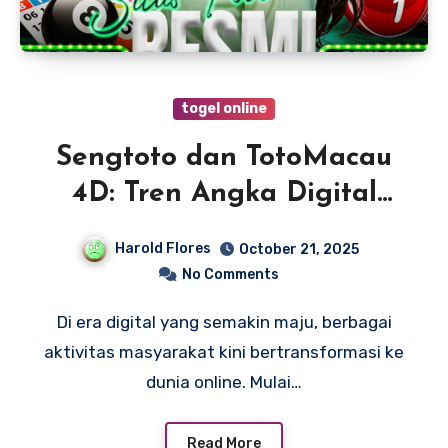
togel online
Sengtoto dan TotoMacau
4D: Tren Angka Digital
yang Semakin Populer di
Harold Flores
October 21, 2025
Era Modern
No Comments
Di era digital yang semakin maju, berbagai
aktivitas masyarakat kini bertransformasi ke
dunia online. Mulai…
Read More