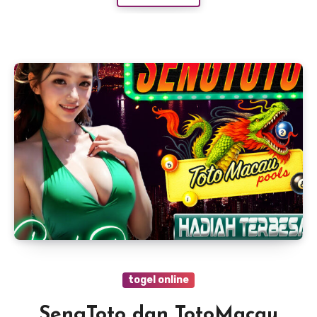
togel online
SengToto dan TotoMacau