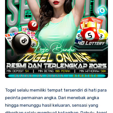
Togel selalu memiliki tempat tersendiri di hati para
pecinta permainan angka. Dari menebak angka
hingga menunggu hasil keluaran, sensasi yang
diberikan selalu membuat ketagihan. Dahulu, togel