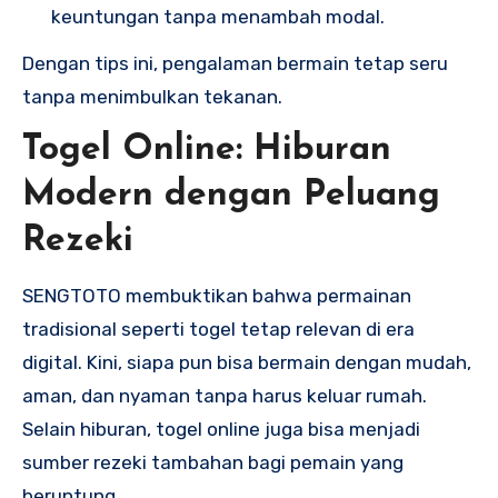
keuntungan tanpa menambah modal.
Dengan tips ini, pengalaman bermain tetap seru
tanpa menimbulkan tekanan.
Togel Online: Hiburan
Modern dengan Peluang
Rezeki
SENGTOTO membuktikan bahwa permainan
tradisional seperti togel tetap relevan di era
digital. Kini, siapa pun bisa bermain dengan mudah,
aman, dan nyaman tanpa harus keluar rumah.
Selain hiburan, togel online juga bisa menjadi
sumber rezeki tambahan bagi pemain yang
beruntung.