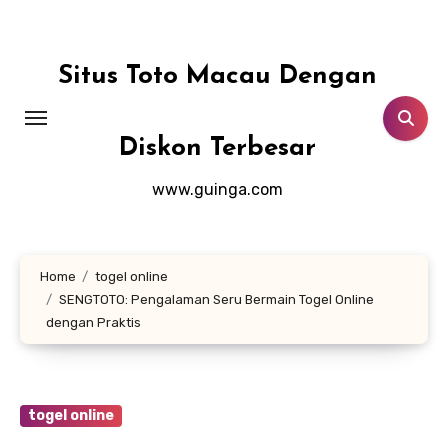
Skip
to
content
Situs Toto Macau Dengan
Diskon Terbesar
www.guinga.com
Home
togel online
SENGTOTO: Pengalaman Seru Bermain Togel Online
dengan Praktis
togel online