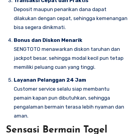
Transaksi Cepat dan Praktis
Deposit maupun penarikan dana dapat
dilakukan dengan cepat, sehingga kemenangan
bisa segera dinikmati.
Bonus dan Diskon Menarik
SENGTOTO menawarkan diskon taruhan dan
jackpot besar, sehingga modal kecil pun tetap
memiliki peluang cuan yang tinggi.
Layanan Pelanggan 24 Jam
Customer service selalu siap membantu
pemain kapan pun dibutuhkan, sehingga
pengalaman bermain terasa lebih nyaman dan
aman.
Sensasi Bermain Togel