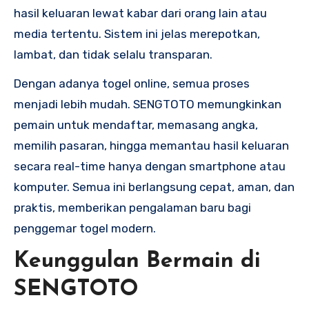
hasil keluaran lewat kabar dari orang lain atau
media tertentu. Sistem ini jelas merepotkan,
lambat, dan tidak selalu transparan.
Dengan adanya togel online, semua proses
menjadi lebih mudah. SENGTOTO memungkinkan
pemain untuk mendaftar, memasang angka,
memilih pasaran, hingga memantau hasil keluaran
secara real-time hanya dengan smartphone atau
komputer. Semua ini berlangsung cepat, aman, dan
praktis, memberikan pengalaman baru bagi
penggemar togel modern.
Keunggulan Bermain di
SENGTOTO