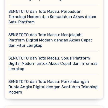
SENGTOTO dan Toto Macau: Perpaduan
Teknologi Modern dan Kemudahan Akses dalam
Satu Platform
SENGTOTO dan Toto Macau: Menjelajahi
Platform Digital Modern dengan Akses Cepat
dan Fitur Lengkap
SENGTOTO dan Toto Macau: Solusi Platform
Digital Modern untuk Akses Cepat dan Informasi
Lengkap
SENGTOTO dan Toto Macau: Perkembangan
Dunia Angka Digital dengan Sentuhan Teknologi
Modern