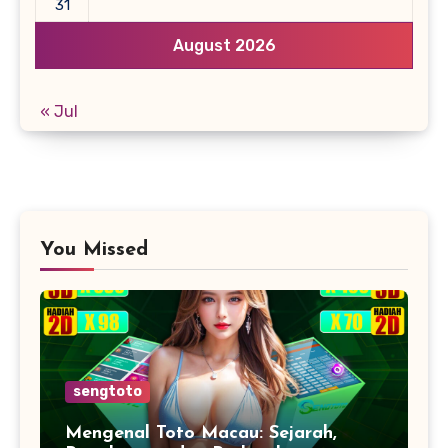
31
August 2026
« Jul
You Missed
sengtoto
Mengenal Toto Macau: Sejarah,