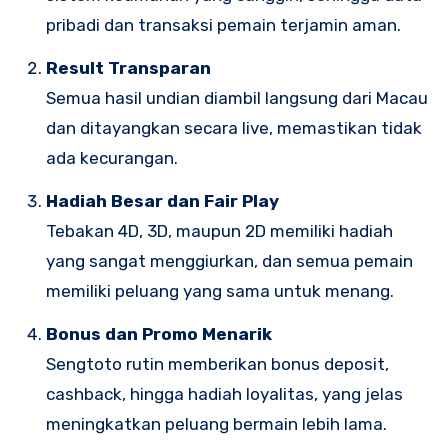
pribadi dan transaksi pemain terjamin aman.
Result Transparan
Semua hasil undian diambil langsung dari Macau
dan ditayangkan secara live, memastikan tidak
ada kecurangan.
Hadiah Besar dan Fair Play
Tebakan 4D, 3D, maupun 2D memiliki hadiah
yang sangat menggiurkan, dan semua pemain
memiliki peluang yang sama untuk menang.
Bonus dan Promo Menarik
Sengtoto rutin memberikan bonus deposit,
cashback, hingga hadiah loyalitas, yang jelas
meningkatkan peluang bermain lebih lama.