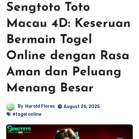
Sengtoto Toto
Macau 4D: Keseruan
Bermain Togel
Online dengan Rasa
Aman dan Peluang
Menang Besar
By
Harold Flores
August 26, 2025
#togel online