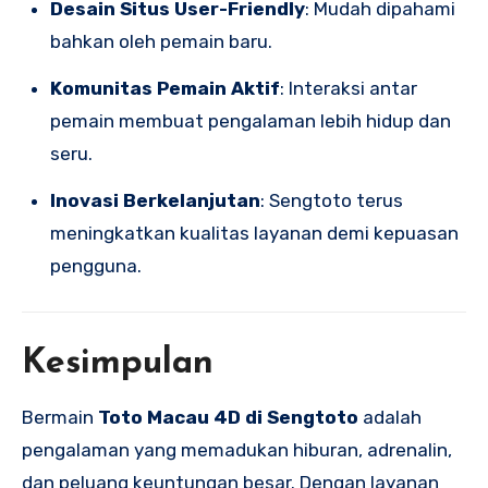
Desain Situs User-Friendly
: Mudah dipahami
bahkan oleh pemain baru.
Komunitas Pemain Aktif
: Interaksi antar
pemain membuat pengalaman lebih hidup dan
seru.
Inovasi Berkelanjutan
: Sengtoto terus
meningkatkan kualitas layanan demi kepuasan
pengguna.
Kesimpulan
Bermain
Toto Macau 4D di Sengtoto
adalah
pengalaman yang memadukan hiburan, adrenalin,
dan peluang keuntungan besar. Dengan layanan