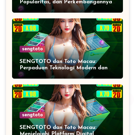
Popularitas, dan Perkembangannya
di Era Digital
sengtoto
SENGTOTO dan Toto Macau:
Perpaduan Teknologi Modern dan
Kemudahan Akses dalam Satu
Platform
sengtoto
SENGTOTO dan Toto Macau:
Menjelajahi Platform Digital