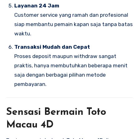
Layanan 24 Jam
Customer service yang ramah dan profesional
siap membantu pemain kapan saja tanpa batas
waktu.
Transaksi Mudah dan Cepat
Proses deposit maupun withdraw sangat
praktis, hanya membutuhkan beberapa menit
saja dengan berbagai pilihan metode
pembayaran.
Sensasi Bermain Toto
Macau 4D