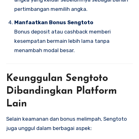
pertimbangan memilih angka.
Manfaatkan Bonus Sengtoto
Bonus deposit atau cashback memberi
kesempatan bermain lebih lama tanpa
menambah modal besar.
Keunggulan Sengtoto
Dibandingkan Platform
Lain
Selain keamanan dan bonus melimpah, Sengtoto
juga unggul dalam berbagai aspek: