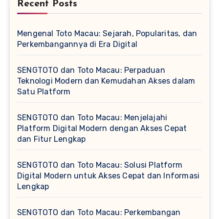
Recent Posts
Mengenal Toto Macau: Sejarah, Popularitas, dan
Perkembangannya di Era Digital
SENGTOTO dan Toto Macau: Perpaduan
Teknologi Modern dan Kemudahan Akses dalam
Satu Platform
SENGTOTO dan Toto Macau: Menjelajahi
Platform Digital Modern dengan Akses Cepat
dan Fitur Lengkap
SENGTOTO dan Toto Macau: Solusi Platform
Digital Modern untuk Akses Cepat dan Informasi
Lengkap
SENGTOTO dan Toto Macau: Perkembangan