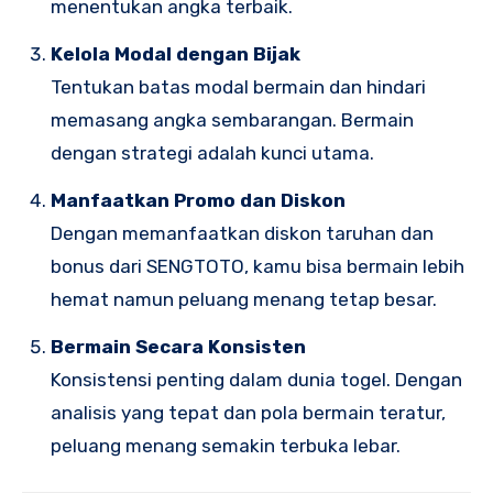
menentukan angka terbaik.
Kelola Modal dengan Bijak
Tentukan batas modal bermain dan hindari
memasang angka sembarangan. Bermain
dengan strategi adalah kunci utama.
Manfaatkan Promo dan Diskon
Dengan memanfaatkan diskon taruhan dan
bonus dari SENGTOTO, kamu bisa bermain lebih
hemat namun peluang menang tetap besar.
Bermain Secara Konsisten
Konsistensi penting dalam dunia togel. Dengan
analisis yang tepat dan pola bermain teratur,
peluang menang semakin terbuka lebar.