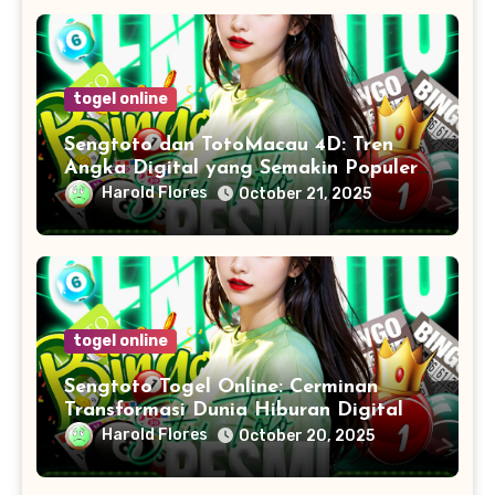
togel online
Sengtoto dan TotoMacau 4D: Tren
Angka Digital yang Semakin Populer
di Era Modern
Harold Flores
October 21, 2025
togel online
Sengtoto Togel Online: Cerminan
Transformasi Dunia Hiburan Digital
Harold Flores
October 20, 2025