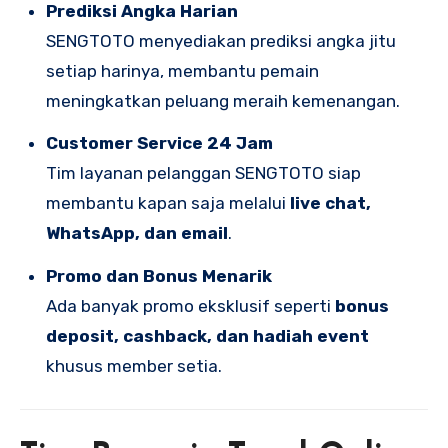
Prediksi Angka Harian
SENGTOTO menyediakan prediksi angka jitu
setiap harinya, membantu pemain
meningkatkan peluang meraih kemenangan.
Customer Service 24 Jam
Tim layanan pelanggan SENGTOTO siap
membantu kapan saja melalui
live chat,
WhatsApp, dan email
.
Promo dan Bonus Menarik
Ada banyak promo eksklusif seperti
bonus
deposit, cashback, dan hadiah event
khusus member setia.