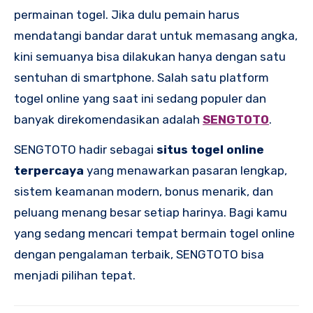
permainan togel. Jika dulu pemain harus
mendatangi bandar darat untuk memasang angka,
kini semuanya bisa dilakukan hanya dengan satu
sentuhan di smartphone. Salah satu platform
togel online yang saat ini sedang populer dan
banyak direkomendasikan adalah
SENGTOTO
.
SENGTOTO hadir sebagai
situs togel online
terpercaya
yang menawarkan pasaran lengkap,
sistem keamanan modern, bonus menarik, dan
peluang menang besar setiap harinya. Bagi kamu
yang sedang mencari tempat bermain togel online
dengan pengalaman terbaik, SENGTOTO bisa
menjadi pilihan tepat.