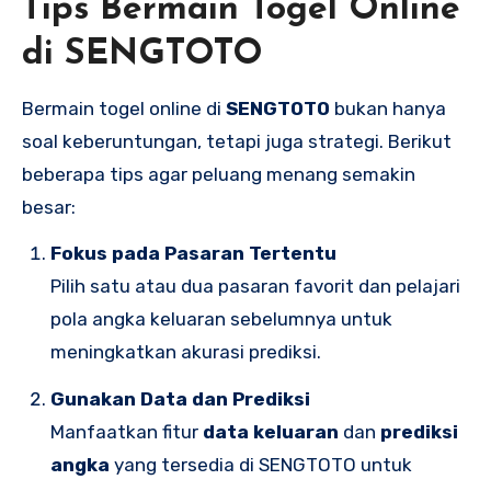
Tips Bermain Togel Online
di SENGTOTO
Bermain togel online di
SENGTOTO
bukan hanya
soal keberuntungan, tetapi juga strategi. Berikut
beberapa tips agar peluang menang semakin
besar:
Fokus pada Pasaran Tertentu
Pilih satu atau dua pasaran favorit dan pelajari
pola angka keluaran sebelumnya untuk
meningkatkan akurasi prediksi.
Gunakan Data dan Prediksi
Manfaatkan fitur
data keluaran
dan
prediksi
angka
yang tersedia di SENGTOTO untuk