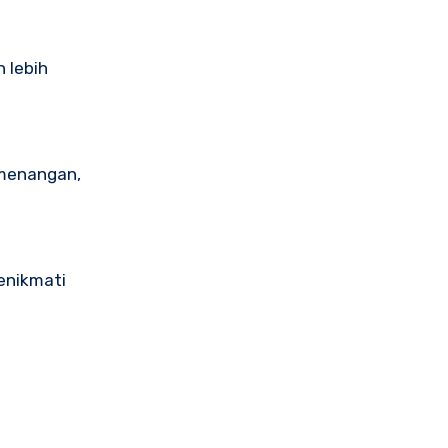
 lebih
emenangan,
enikmati