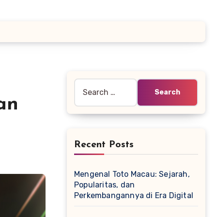
Search
for:
an
Recent Posts
Mengenal Toto Macau: Sejarah,
Popularitas, dan
Perkembangannya di Era Digital