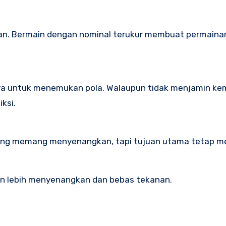
han. Bermain dengan nominal terukur membuat permainan
ya untuk menemukan pola. Walaupun tidak menjamin k
ksi.
nang memang menyenangkan, tapi tujuan utama tetap m
an lebih menyenangkan dan bebas tekanan.