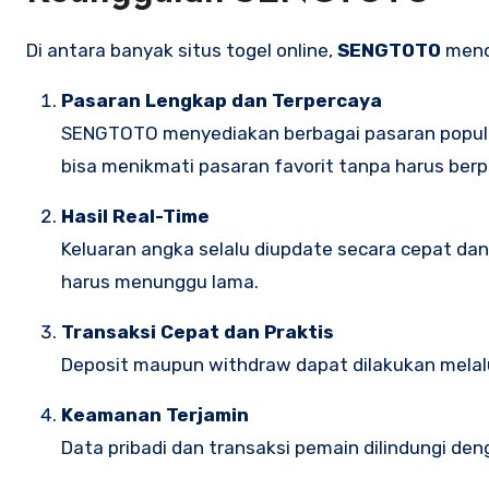
Di antara banyak situs togel online,
SENGTOTO
menon
Pasaran Lengkap dan Terpercaya
SENGTOTO menyediakan berbagai pasaran populer
bisa menikmati pasaran favorit tanpa harus berp
Hasil Real-Time
Keluaran angka selalu diupdate secara cepat da
harus menunggu lama.
Transaksi Cepat dan Praktis
Deposit maupun withdraw dapat dilakukan melalu
Keamanan Terjamin
Data pribadi dan transaksi pemain dilindungi d