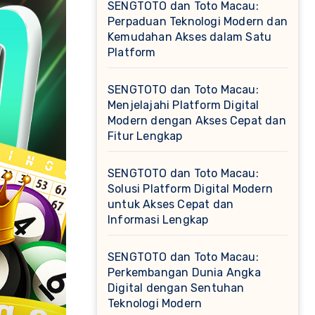
SENGTOTO dan Toto Macau:
Perpaduan Teknologi Modern dan
Kemudahan Akses dalam Satu
Platform
SENGTOTO dan Toto Macau:
Menjelajahi Platform Digital
Modern dengan Akses Cepat dan
Fitur Lengkap
SENGTOTO dan Toto Macau:
Solusi Platform Digital Modern
untuk Akses Cepat dan
Informasi Lengkap
SENGTOTO dan Toto Macau:
Perkembangan Dunia Angka
Digital dengan Sentuhan
Teknologi Modern