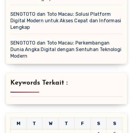
SENGTOTO dan Toto Macau: Solusi Platform
Digital Modern untuk Akses Cepat dan Informasi
Lengkap
SENGTOTO dan Toto Macau: Perkembangan
Dunia Angka Digital dengan Sentuhan Teknologi
Modern
Keywords Terkait :
M
T
W
T
F
S
S