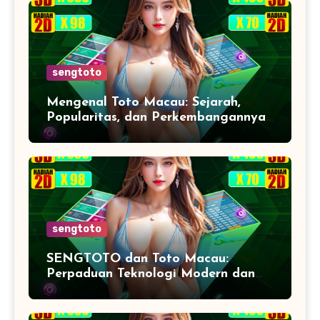
sengtoto
Mengenal Toto Macau: Sejarah,
Popularitas, dan Perkembangannya
di Era Digital
sengtoto
SENGTOTO dan Toto Macau:
Perpaduan Teknologi Modern dan
Kemudahan Akses dalam Satu
Platform