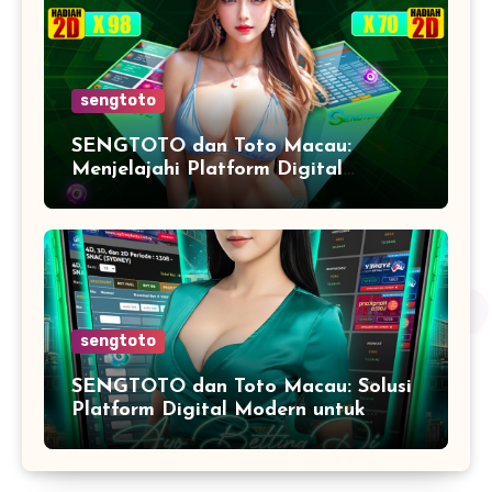
sengtoto
SENGTOTO dan Toto Macau:
Menjelajahi Platform Digital
Modern dengan Akses Cepat dan
Fitur Lengkap
sengtoto
SENGTOTO dan Toto Macau: Solusi
Platform Digital Modern untuk
Akses Cepat dan Informasi Lengkap