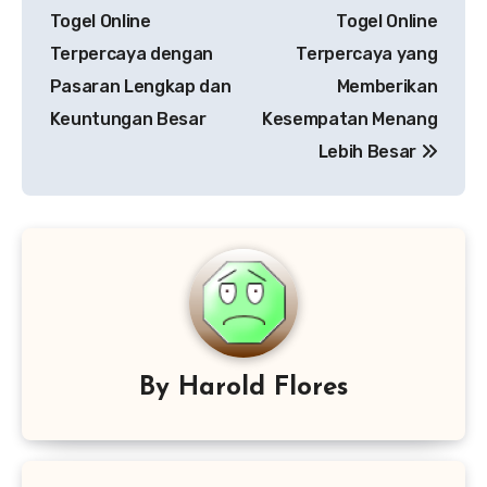
navigation
Togel Online
Togel Online
Terpercaya dengan
Terpercaya yang
Pasaran Lengkap dan
Memberikan
Keuntungan Besar
Kesempatan Menang
Lebih Besar
By
Harold Flores