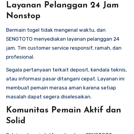
Layanan Pelanggan 24 Jam
Nonstop
Bermain togel tidak mengenal waktu, dan
SENGTOTO menyediakan layanan pelanggan 24
jam. Tim customer service responsif, ramah, dan
profesional.
Segala pertanyaan terkait deposit, kendala teknis,
atau informasi pasar ditangani cepat. Layanan ini
membuat pemain merasa aman karena setiap
masalah dapat segera diselesaikan.
Komunitas Pemain Aktif dan
Solid