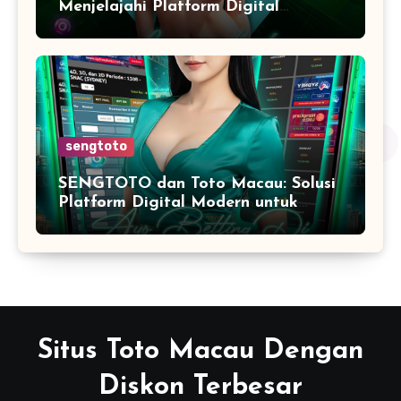
Menjelajahi Platform Digital
Modern dengan Akses Cepat dan
Fitur Lengkap
sengtoto
SENGTOTO dan Toto Macau: Solusi
Platform Digital Modern untuk
Akses Cepat dan Informasi Lengkap
Situs Toto Macau Dengan
Diskon Terbesar