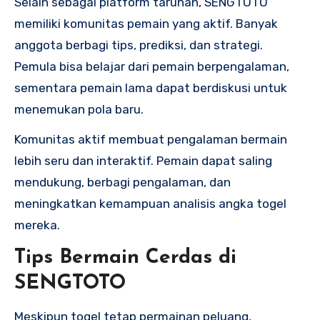
Selain sebagai platform taruhan, SENGTOTO
memiliki komunitas pemain yang aktif. Banyak
anggota berbagi tips, prediksi, dan strategi.
Pemula bisa belajar dari pemain berpengalaman,
sementara pemain lama dapat berdiskusi untuk
menemukan pola baru.
Komunitas aktif membuat pengalaman bermain
lebih seru dan interaktif. Pemain dapat saling
mendukung, berbagi pengalaman, dan
meningkatkan kemampuan analisis angka togel
mereka.
Tips Bermain Cerdas di
SENGTOTO
Meskipun togel tetap permainan peluang,