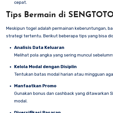
cepat.
Tips Bermain di SENGTOT
Meskipun togel adalah permainan keberuntungan, 
strategi tertentu. Berikut beberapa tips yang bisa di
Analisis Data Keluaran
Melihat pola angka yang sering muncul sebelumn
Kelola Modal dengan Disiplin
Tentukan batas modal harian atau mingguan ag
Manfaatkan Promo
Gunakan bonus dan cashback yang ditawarkan
modal.
Diversifikasi Pasaran