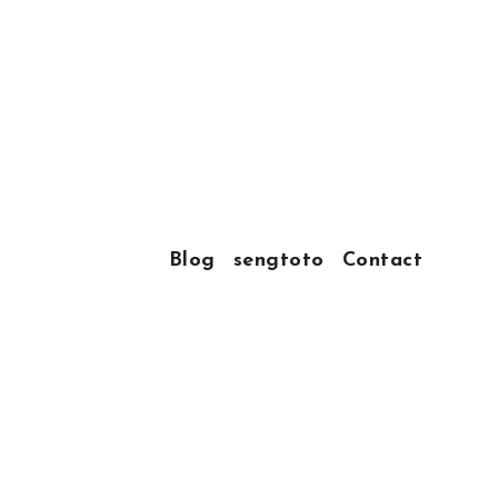
Blog
sengtoto
Contact