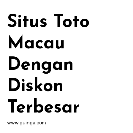
Skip
to
Situs Toto
content
Macau
Dengan
Diskon
Terbesar
www.guinga.com