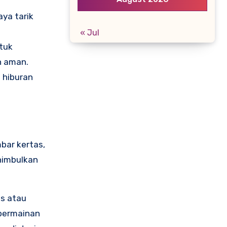
aya tarik
« Jul
tuk
n aman.
 hiburan
bar kertas,
nimbulkan
us atau
 permainan