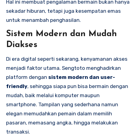
Hal ini membuat pengalaman bermain bukan hanya
sekadar hiburan, tetapi juga kesempatan emas
untuk menambah penghasilan.
Sistem Modern dan Mudah
Diakses
Di era digital seperti sekarang, kenyamanan akses
menjadi faktor utama. Sengtoto menghadirkan
platform dengan
sistem modern dan user-
friendly
, sehingga siapa pun bisa bermain dengan
mudah, baik melalui komputer maupun
smartphone. Tampilan yang sederhana namun
elegan memudahkan pemain dalam memilih
pasaran, memasang angka, hingga melakukan
transaksi.