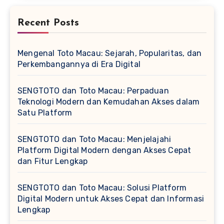
Recent Posts
Mengenal Toto Macau: Sejarah, Popularitas, dan
Perkembangannya di Era Digital
SENGTOTO dan Toto Macau: Perpaduan
Teknologi Modern dan Kemudahan Akses dalam
Satu Platform
SENGTOTO dan Toto Macau: Menjelajahi
Platform Digital Modern dengan Akses Cepat
dan Fitur Lengkap
SENGTOTO dan Toto Macau: Solusi Platform
Digital Modern untuk Akses Cepat dan Informasi
Lengkap