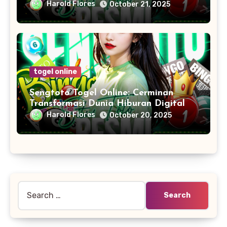
di Era Modern
Harold Flores
October 21, 2025
togel online
Sengtoto Togel Online: Cerminan
Transformasi Dunia Hiburan Digital
Harold Flores
October 20, 2025
Search
for: