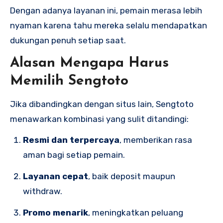
Dengan adanya layanan ini, pemain merasa lebih
nyaman karena tahu mereka selalu mendapatkan
dukungan penuh setiap saat.
Alasan Mengapa Harus
Memilih Sengtoto
Jika dibandingkan dengan situs lain, Sengtoto
menawarkan kombinasi yang sulit ditandingi:
Resmi dan terpercaya
, memberikan rasa
aman bagi setiap pemain.
Layanan cepat
, baik deposit maupun
withdraw.
Promo menarik
, meningkatkan peluang