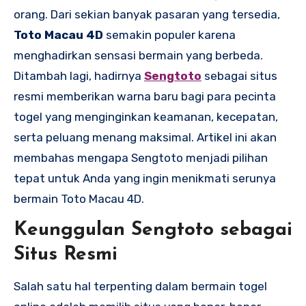
orang. Dari sekian banyak pasaran yang tersedia,
Toto Macau 4D
semakin populer karena
menghadirkan sensasi bermain yang berbeda.
Ditambah lagi, hadirnya
Sengtoto
sebagai situs
resmi memberikan warna baru bagi para pecinta
togel yang menginginkan keamanan, kecepatan,
serta peluang menang maksimal. Artikel ini akan
membahas mengapa Sengtoto menjadi pilihan
tepat untuk Anda yang ingin menikmati serunya
bermain Toto Macau 4D.
Keunggulan Sengtoto sebagai
Situs Resmi
Salah satu hal terpenting dalam bermain togel