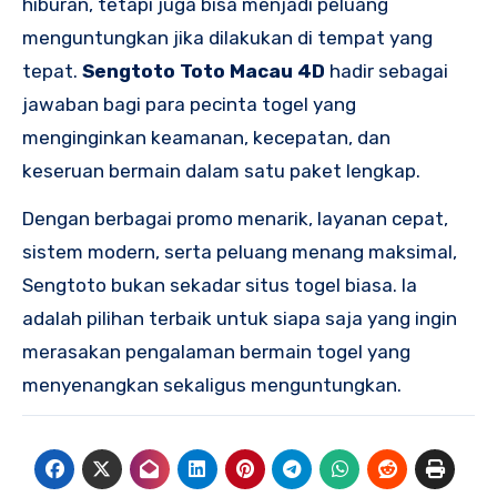
hiburan, tetapi juga bisa menjadi peluang
menguntungkan jika dilakukan di tempat yang
tepat.
Sengtoto Toto Macau 4D
hadir sebagai
jawaban bagi para pecinta togel yang
menginginkan keamanan, kecepatan, dan
keseruan bermain dalam satu paket lengkap.
Dengan berbagai promo menarik, layanan cepat,
sistem modern, serta peluang menang maksimal,
Sengtoto bukan sekadar situs togel biasa. Ia
adalah pilihan terbaik untuk siapa saja yang ingin
merasakan pengalaman bermain togel yang
menyenangkan sekaligus menguntungkan.