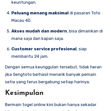
keuntungan.
Peluang menang maksimal
di pasaran Toto
Macau 4D.
Akses mudah dan modern
, bisa dimainkan di
mana saja dan kapan saja.
Customer service profesional
, siap
membantu 24 jam.
Dengan semua keunggulan tersebut, tidak heran
jika Sengtoto berhasil menarik banyak pemain
setia yang terus bergabung setiap harinya.
Kesimpulan
Bermain togel online kini bukan hanya sekadar