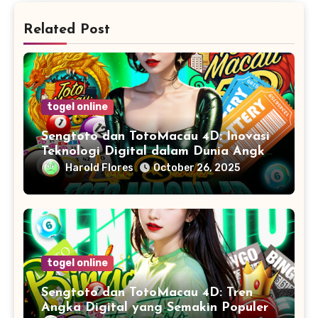
Related Post
togel online
Sengtoto dan TotoMacau 4D: Inovasi
Teknologi Digital dalam Dunia Angka
Modern
Harold Flores
October 26, 2025
togel online
Sengtoto dan TotoMacau 4D: Tren
Angka Digital yang Semakin Populer