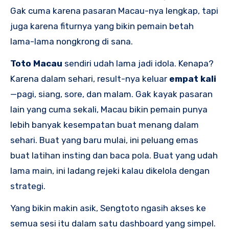
Gak cuma karena pasaran Macau-nya lengkap, tapi
juga karena fiturnya yang bikin pemain betah
lama-lama nongkrong di sana.
Toto Macau
sendiri udah lama jadi idola. Kenapa?
Karena dalam sehari, result-nya keluar
empat kali
—pagi, siang, sore, dan malam. Gak kayak pasaran
lain yang cuma sekali, Macau bikin pemain punya
lebih banyak kesempatan buat menang dalam
sehari. Buat yang baru mulai, ini peluang emas
buat latihan insting dan baca pola. Buat yang udah
lama main, ini ladang rejeki kalau dikelola dengan
strategi.
Yang bikin makin asik, Sengtoto ngasih akses ke
semua sesi itu dalam satu dashboard yang simpel.