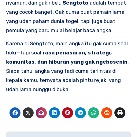
nyaman, dan gak ribet,
Sengtoto
adalah tempat
yang cocok banget. Gak cuma buat pemain lama
yang udah paham dunia togel, tapi juga buat
pemula yang baru mulai belajar baca angka.
Karena di Sengtoto, main angka itu gak cuma soal
hoki—tapi soal
rasa penasaran, strategi,
komunitas, dan hiburan yang gak ngebosenin
.
Siapa tahu, angka yang tadi cuma terlintas di
kepala kamu, ternyata adalah pintu rejeki yang
udah lama nunggu dibuka.