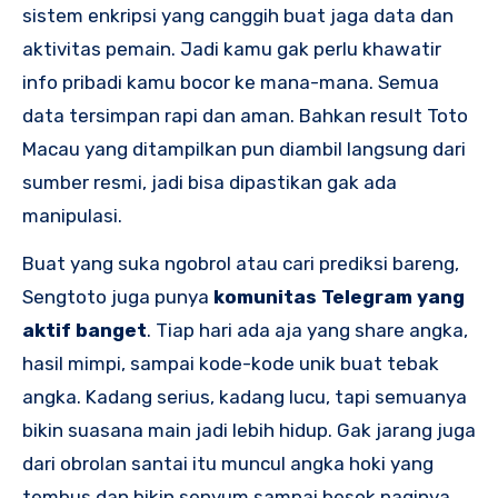
sistem enkripsi yang canggih buat jaga data dan
aktivitas pemain. Jadi kamu gak perlu khawatir
info pribadi kamu bocor ke mana-mana. Semua
data tersimpan rapi dan aman. Bahkan result Toto
Macau yang ditampilkan pun diambil langsung dari
sumber resmi, jadi bisa dipastikan gak ada
manipulasi.
Buat yang suka ngobrol atau cari prediksi bareng,
Sengtoto juga punya
komunitas Telegram yang
aktif banget
. Tiap hari ada aja yang share angka,
hasil mimpi, sampai kode-kode unik buat tebak
angka. Kadang serius, kadang lucu, tapi semuanya
bikin suasana main jadi lebih hidup. Gak jarang juga
dari obrolan santai itu muncul angka hoki yang
tembus dan bikin senyum sampai besok paginya.