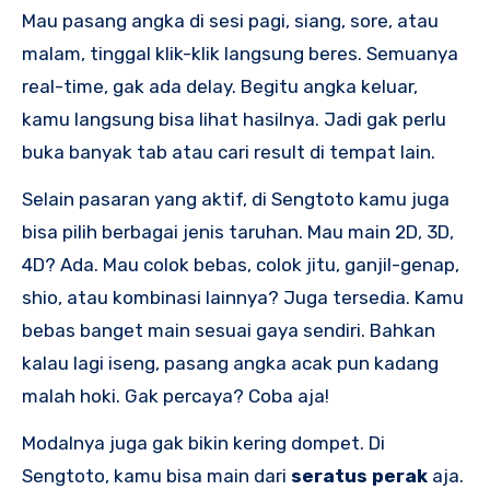
Mau pasang angka di sesi pagi, siang, sore, atau
malam, tinggal klik-klik langsung beres. Semuanya
real-time, gak ada delay. Begitu angka keluar,
kamu langsung bisa lihat hasilnya. Jadi gak perlu
buka banyak tab atau cari result di tempat lain.
Selain pasaran yang aktif, di Sengtoto kamu juga
bisa pilih berbagai jenis taruhan. Mau main 2D, 3D,
4D? Ada. Mau colok bebas, colok jitu, ganjil-genap,
shio, atau kombinasi lainnya? Juga tersedia. Kamu
bebas banget main sesuai gaya sendiri. Bahkan
kalau lagi iseng, pasang angka acak pun kadang
malah hoki. Gak percaya? Coba aja!
Modalnya juga gak bikin kering dompet. Di
Sengtoto, kamu bisa main dari
seratus perak
aja.