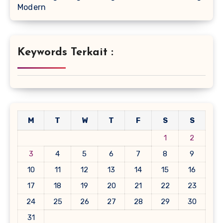
Modern
Keywords Terkait :
M
T
W
T
F
S
S
1
2
3
4
5
6
7
8
9
10
11
12
13
14
15
16
17
18
19
20
21
22
23
24
25
26
27
28
29
30
31