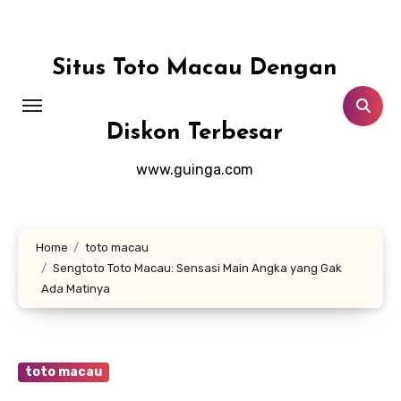
Skip
to
content
Situs Toto Macau Dengan
Diskon Terbesar
www.guinga.com
Home
toto macau
Sengtoto Toto Macau: Sensasi Main Angka yang Gak
Ada Matinya
toto macau