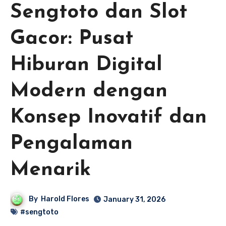
Sengtoto dan Slot
Gacor: Pusat
Hiburan Digital
Modern dengan
Konsep Inovatif dan
Pengalaman
Menarik
By
Harold Flores
January 31, 2026
#sengtoto