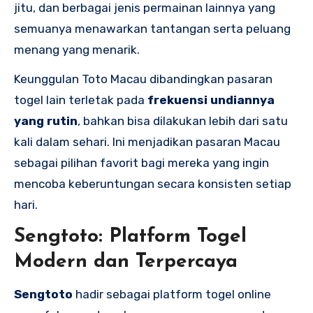
jitu, dan berbagai jenis permainan lainnya yang
semuanya menawarkan tantangan serta peluang
menang yang menarik.
Keunggulan Toto Macau dibandingkan pasaran
togel lain terletak pada
frekuensi undiannya
yang rutin
, bahkan bisa dilakukan lebih dari satu
kali dalam sehari. Ini menjadikan pasaran Macau
sebagai pilihan favorit bagi mereka yang ingin
mencoba keberuntungan secara konsisten setiap
hari.
Sengtoto: Platform Togel
Modern dan Terpercaya
Sengtoto
hadir sebagai platform togel online