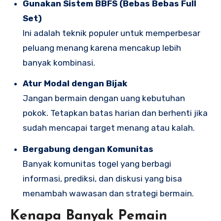
Gunakan Sistem BBFS (Bebas Bebas Full
Set)
Ini adalah teknik populer untuk memperbesar
peluang menang karena mencakup lebih
banyak kombinasi.
Atur Modal dengan Bijak
Jangan bermain dengan uang kebutuhan
pokok. Tetapkan batas harian dan berhenti jika
sudah mencapai target menang atau kalah.
Bergabung dengan Komunitas
Banyak komunitas togel yang berbagi
informasi, prediksi, dan diskusi yang bisa
menambah wawasan dan strategi bermain.
Kenapa Banyak Pemain