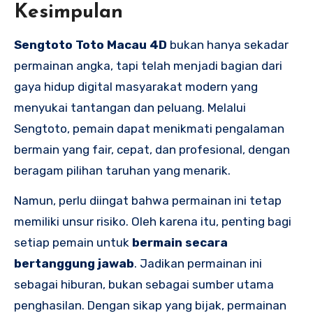
Kesimpulan
Sengtoto Toto Macau 4D
bukan hanya sekadar
permainan angka, tapi telah menjadi bagian dari
gaya hidup digital masyarakat modern yang
menyukai tantangan dan peluang. Melalui
Sengtoto, pemain dapat menikmati pengalaman
bermain yang fair, cepat, dan profesional, dengan
beragam pilihan taruhan yang menarik.
Namun, perlu diingat bahwa permainan ini tetap
memiliki unsur risiko. Oleh karena itu, penting bagi
setiap pemain untuk
bermain secara
bertanggung jawab
. Jadikan permainan ini
sebagai hiburan, bukan sebagai sumber utama
penghasilan. Dengan sikap yang bijak, permainan