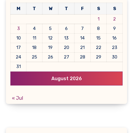
M
T
W
T
F
S
S
1
2
3
4
5
6
7
8
9
10
11
12
13
14
15
16
17
18
19
20
21
22
23
24
25
26
27
28
29
30
31
August 2026
« Jul