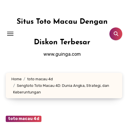
Skip
to
content
Situs Toto Macau Dengan
Diskon Terbesar
www.guinga.com
Home
toto macau 4d
Sengtoto Toto Macau 4D: Dunia Angka, Strategi, dan
Keberuntungan
toto macau 4d