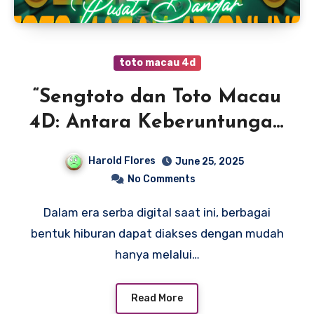
toto macau 4d
“Sengtoto dan Toto Macau
4D: Antara Keberuntungan
dan Strategi di Era
Harold Flores
June 25, 2025
Digital”
No Comments
Dalam era serba digital saat ini, berbagai
bentuk hiburan dapat diakses dengan mudah
hanya melalui…
Read More