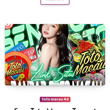
toto macau 4d