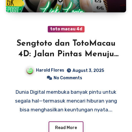
toto macau 4d
Sengtoto dan TotoMacau
4D: Jalan Pintas Menuju
Keberuntungan Digital
Harold Flores
August 3, 2025
No Comments
Dunia Digital membuka banyak pintu untuk
segala hal—termasuk mencari hiburan yang
bisa menghasilkan keuntungan nyata.…
Read More