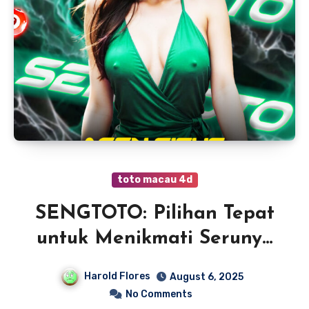
toto macau 4d
SENGTOTO: Pilihan Tepat
untuk Menikmati Serunya
Toto Macau 4D
Harold Flores
August 6, 2025
No Comments