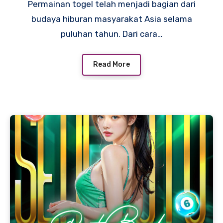
Permainan togel telah menjadi bagian dari
budaya hiburan masyarakat Asia selama
puluhan tahun. Dari cara…
Read More