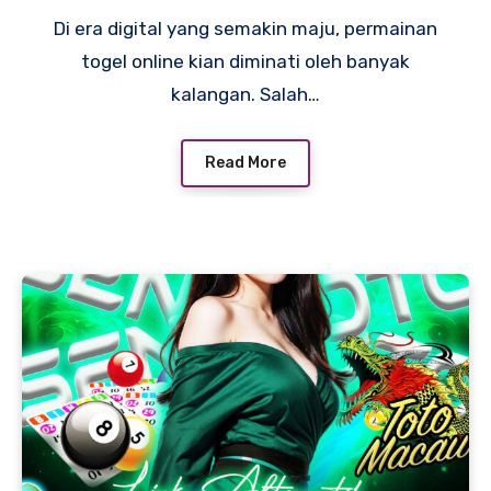
Di era digital yang semakin maju, permainan
togel online kian diminati oleh banyak
kalangan. Salah…
Read More