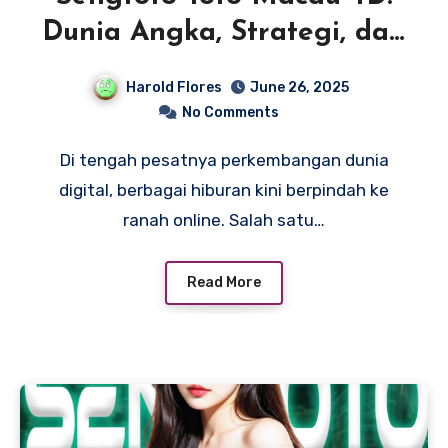
Dunia Angka, Strategi, dan
Keberuntungan
Harold Flores
June 26, 2025
No Comments
Di tengah pesatnya perkembangan dunia
digital, berbagai hiburan kini berpindah ke
ranah online. Salah satu…
Read More