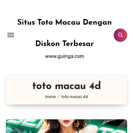
Skip
to
content
Situs Toto Macau Dengan
Diskon Terbesar
www.guinga.com
toto macau 4d
Home
toto macau 4d