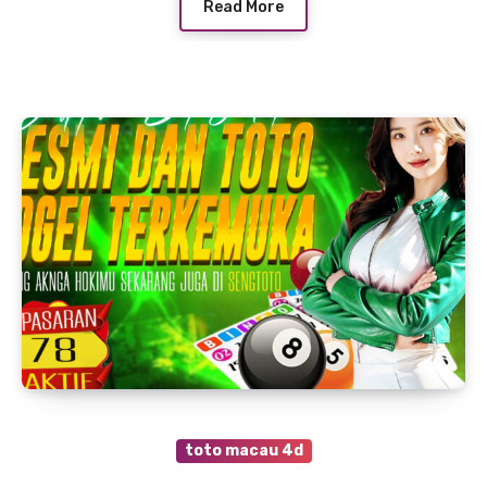
Read More
toto macau 4d