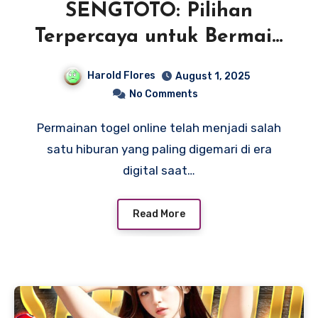
SENGTOTO: Pilihan
Terpercaya untuk Bermain
Toto Macau 4D dengan
Harold Flores
August 1, 2025
Mudah dan Aman
No Comments
Permainan togel online telah menjadi salah
satu hiburan yang paling digemari di era
digital saat…
Read More