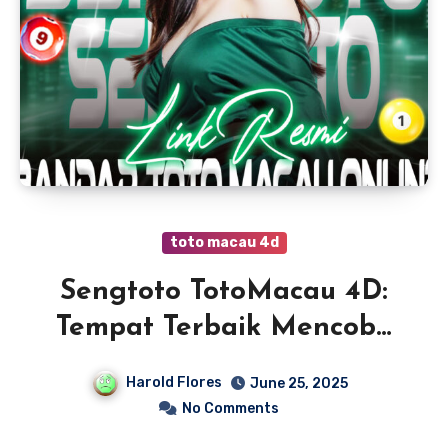
toto macau 4d
Sengtoto TotoMacau 4D:
Tempat Terbaik Mencoba
Peruntungan di Dunia
Harold Flores
June 25, 2025
Togel Online
No Comments