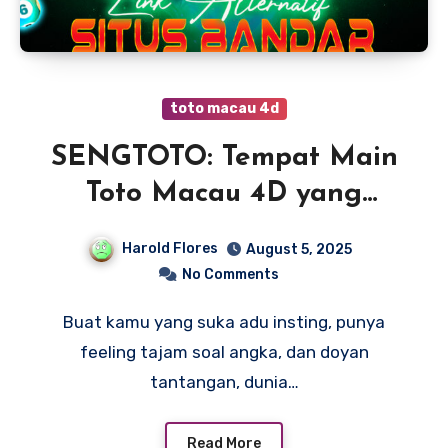
toto macau 4d
SENGTOTO: Tempat Main
Toto Macau 4D yang
Bener-Bener Bikin Nagih
Harold Flores
August 5, 2025
No Comments
Buat kamu yang suka adu insting, punya
feeling tajam soal angka, dan doyan
tantangan, dunia…
Read More