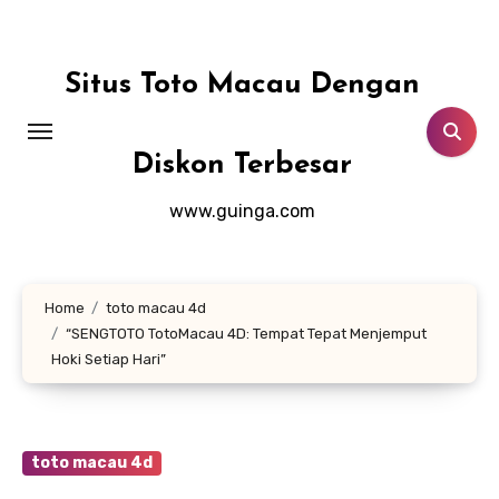
Skip
to
content
Situs Toto Macau Dengan
Diskon Terbesar
www.guinga.com
Home
toto macau 4d
“SENGTOTO TotoMacau 4D: Tempat Tepat Menjemput
Hoki Setiap Hari”
toto macau 4d