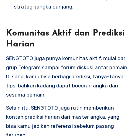
strategi jangka panjang.
Komunitas Aktif dan Prediksi
Harian
SENGTOTO juga punya komunitas aktif, mulai dari
grup Telegram sampai forum diskusi antar pemain.
Di sana, kamu bisa berbagi prediksi, tanya-tanya
tips, bahkan kadang dapat bocoran angka dari
sesama pemain.
Selain itu, SENGTOTO juga rutin memberikan
konten prediksi harian dari master angka, yang
bisa kamu jadikan referensi sebelum pasang
taruhan.