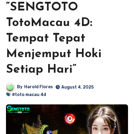
“SENGTOTO
TotoMacau 4D:
Tempat Tepat
Menjemput Hoki
Setiap Hari”
By
Harold Flores
August 4, 2025
#toto macau 4d