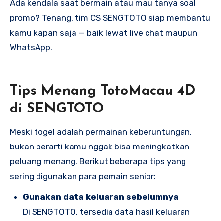
Ada kendala saat bermain atau mau tanya soal
promo? Tenang, tim CS SENGTOTO siap membantu
kamu kapan saja — baik lewat live chat maupun
WhatsApp.
Tips Menang TotoMacau 4D
di SENGTOTO
Meski togel adalah permainan keberuntungan,
bukan berarti kamu nggak bisa meningkatkan
peluang menang. Berikut beberapa tips yang
sering digunakan para pemain senior:
Gunakan data keluaran sebelumnya
Di SENGTOTO, tersedia data hasil keluaran