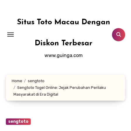
Skip
to
content
Situs Toto Macau Dengan
Diskon Terbesar
www.guinga.com
Home
sengtoto
Sengtoto Togel Online: Jejak Perubahan Perilaku
Masyarakat di Era Digital
sengtoto