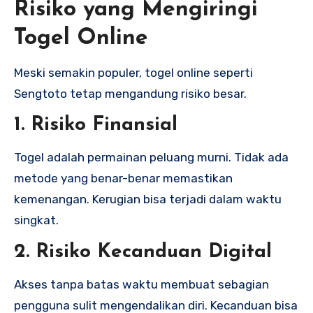
Risiko yang Mengiringi
Togel Online
Meski semakin populer, togel online seperti
Sengtoto tetap mengandung risiko besar.
1. Risiko Finansial
Togel adalah permainan peluang murni. Tidak ada
metode yang benar-benar memastikan
kemenangan. Kerugian bisa terjadi dalam waktu
singkat.
2. Risiko Kecanduan Digital
Akses tanpa batas waktu membuat sebagian
pengguna sulit mengendalikan diri. Kecanduan bisa