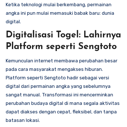
Ketika teknologi mulai berkembang, permainan
angka ini pun mulai memasuki babak baru: dunia
digital.
Digitalisasi Togel: Lahirnya
Platform seperti Sengtoto
Kemunculan internet membawa perubahan besar
pada cara masyarakat mengakses hiburan.
Platform seperti Sengtoto hadir sebagai versi
digital dari permainan angka yang sebelumnya
sangat manual. Transformasi ini mencerminkan
perubahan budaya digital di mana segala aktivitas
dapat diakses dengan cepat, fleksibel, dan tanpa
batasan lokasi.