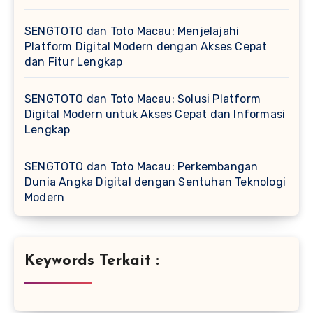
SENGTOTO dan Toto Macau: Menjelajahi
Platform Digital Modern dengan Akses Cepat
dan Fitur Lengkap
SENGTOTO dan Toto Macau: Solusi Platform
Digital Modern untuk Akses Cepat dan Informasi
Lengkap
SENGTOTO dan Toto Macau: Perkembangan
Dunia Angka Digital dengan Sentuhan Teknologi
Modern
Keywords Terkait :