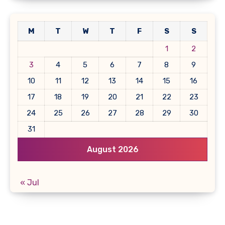
M
T
W
T
F
S
S
1
2
3
4
5
6
7
8
9
10
11
12
13
14
15
16
17
18
19
20
21
22
23
24
25
26
27
28
29
30
31
August 2026
« Jul