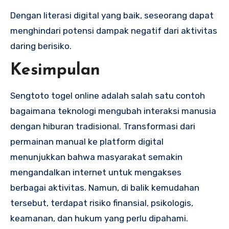
Dengan literasi digital yang baik, seseorang dapat
menghindari potensi dampak negatif dari aktivitas
daring berisiko.
Kesimpulan
Sengtoto togel online adalah salah satu contoh
bagaimana teknologi mengubah interaksi manusia
dengan hiburan tradisional. Transformasi dari
permainan manual ke platform digital
menunjukkan bahwa masyarakat semakin
mengandalkan internet untuk mengakses
berbagai aktivitas. Namun, di balik kemudahan
tersebut, terdapat risiko finansial, psikologis,
keamanan, dan hukum yang perlu dipahami.