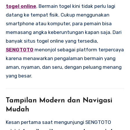
togel online
. Bermain togel kini tidak perlu lagi
datang ke tempat fisik. Cukup menggunakan
smartphone atau komputer, para pemain bisa
memasang angka keberuntungan kapan saja. Dari
banyak situs togel online yang tersedia,
SENGTOTO
menonjol sebagai platform terpercaya
karena menawarkan pengalaman bermain yang
aman, nyaman, dan seru, dengan peluang menang
yang besar.
Tampilan Modern dan Navigasi
Mudah
Kesan pertama saat mengunjungi SENGTOTO