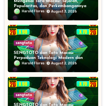
Mengenal Toto Macau: Sejarah,
Popularitas, dan Perkembangannya di
Era Digital
Harold Flores
August 3, 2026
sengtoto
SENGTOTO dan Toto Macau:
Perpaduan Teknologi Modern dan
Kemudahan Akses dalam Satu
Harold Flores
August 2, 2026
Platform
sengtoto
SENGTOTO dan Toto Macau: