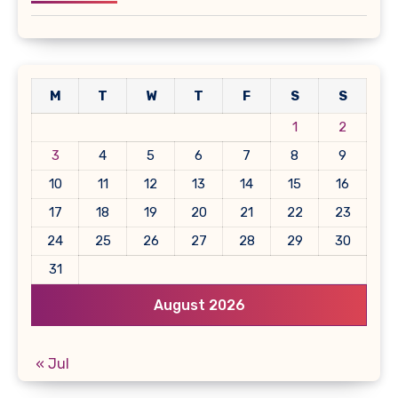
M
T
W
T
F
S
S
1
2
3
4
5
6
7
8
9
10
11
12
13
14
15
16
17
18
19
20
21
22
23
24
25
26
27
28
29
30
31
August 2026
« Jul