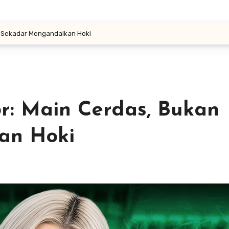
n Sekadar Mengandalkan Hoki
: Main Cerdas, Bukan
an Hoki