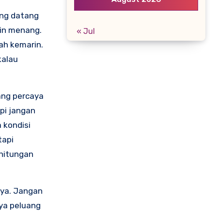
yang datang
min menang.
« Jul
ah kemarin.
kalau
yang percaya
api jangan
 kondisi
tapi
 hitungan
nya. Jangan
nya peluang