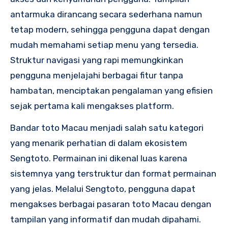
antarmuka dirancang secara sederhana namun
tetap modern, sehingga pengguna dapat dengan
mudah memahami setiap menu yang tersedia.
Struktur navigasi yang rapi memungkinkan
pengguna menjelajahi berbagai fitur tanpa
hambatan, menciptakan pengalaman yang efisien
sejak pertama kali mengakses platform.
Bandar toto Macau menjadi salah satu kategori
yang menarik perhatian di dalam ekosistem
Sengtoto. Permainan ini dikenal luas karena
sistemnya yang terstruktur dan format permainan
yang jelas. Melalui Sengtoto, pengguna dapat
mengakses berbagai pasaran toto Macau dengan
tampilan yang informatif dan mudah dipahami.