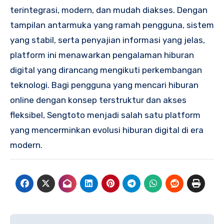
terintegrasi, modern, dan mudah diakses. Dengan
tampilan antarmuka yang ramah pengguna, sistem
yang stabil, serta penyajian informasi yang jelas,
platform ini menawarkan pengalaman hiburan
digital yang dirancang mengikuti perkembangan
teknologi. Bagi pengguna yang mencari hiburan
online dengan konsep terstruktur dan akses
fleksibel, Sengtoto menjadi salah satu platform
yang mencerminkan evolusi hiburan digital di era
modern.
Post