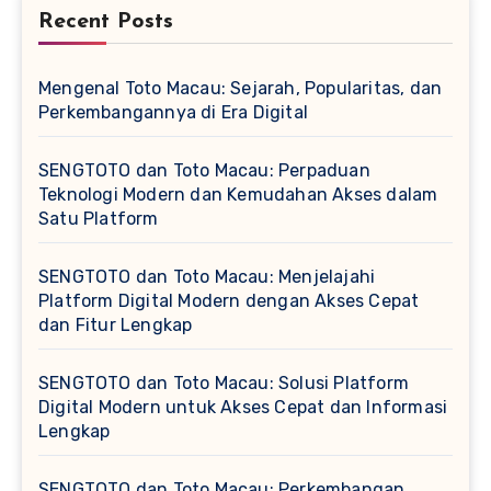
Recent Posts
Mengenal Toto Macau: Sejarah, Popularitas, dan
Perkembangannya di Era Digital
SENGTOTO dan Toto Macau: Perpaduan
Teknologi Modern dan Kemudahan Akses dalam
Satu Platform
SENGTOTO dan Toto Macau: Menjelajahi
Platform Digital Modern dengan Akses Cepat
dan Fitur Lengkap
SENGTOTO dan Toto Macau: Solusi Platform
Digital Modern untuk Akses Cepat dan Informasi
Lengkap
SENGTOTO dan Toto Macau: Perkembangan