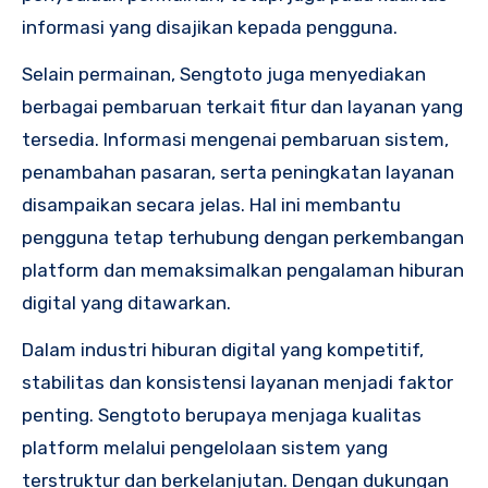
informasi yang disajikan kepada pengguna.
Selain permainan, Sengtoto juga menyediakan
berbagai pembaruan terkait fitur dan layanan yang
tersedia. Informasi mengenai pembaruan sistem,
penambahan pasaran, serta peningkatan layanan
disampaikan secara jelas. Hal ini membantu
pengguna tetap terhubung dengan perkembangan
platform dan memaksimalkan pengalaman hiburan
digital yang ditawarkan.
Dalam industri hiburan digital yang kompetitif,
stabilitas dan konsistensi layanan menjadi faktor
penting. Sengtoto berupaya menjaga kualitas
platform melalui pengelolaan sistem yang
terstruktur dan berkelanjutan. Dengan dukungan