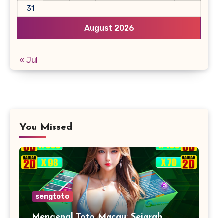
31
August 2026
« Jul
You Missed
sengtoto
Mengenal Toto Macau: Sejarah,