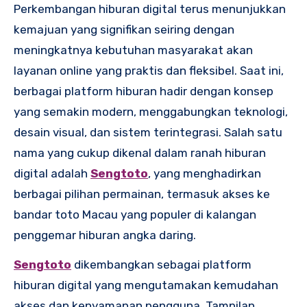
Perkembangan hiburan digital terus menunjukkan
kemajuan yang signifikan seiring dengan
meningkatnya kebutuhan masyarakat akan
layanan online yang praktis dan fleksibel. Saat ini,
berbagai platform hiburan hadir dengan konsep
yang semakin modern, menggabungkan teknologi,
desain visual, dan sistem terintegrasi. Salah satu
nama yang cukup dikenal dalam ranah hiburan
digital adalah
Sengtoto
, yang menghadirkan
berbagai pilihan permainan, termasuk akses ke
bandar toto Macau yang populer di kalangan
penggemar hiburan angka daring.
Sengtoto
dikembangkan sebagai platform
hiburan digital yang mengutamakan kemudahan
akses dan kenyamanan pengguna. Tampilan