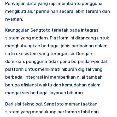
Penyajian data yang rapi membantu pengguna
mengikuti alur permainan secara lebih terarah dan
nyaman.
Keunggulan Sengtoto terletak pada integrasi
sistem yang modern. Platform ini dirancang untuk
menghubungkan berbagai jenis permainan dalam
satu ekosistem yang terorganisir. Dengan
demikian, pengguna tidak perlu berpindah-pindah
platform untuk menikmati hiburan digital yang
berbeda. Integrasi ini memberikan nilai tambah
berupa efisiensi waktu dan kemudahan dalam
mengakses berbagai layanan hiburan.
Dari sisi teknologi, Sengtoto memanfaatkan
sistem yang mendukung performa stabil dan