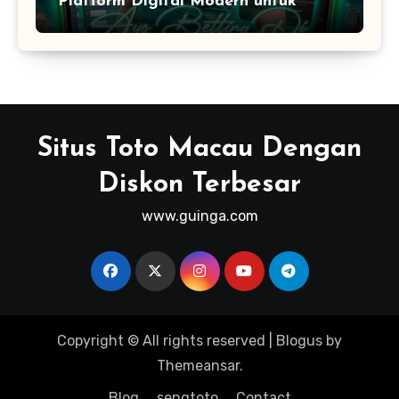
Platform Digital Modern untuk
Akses Cepat dan Informasi Lengkap
Situs Toto Macau Dengan
Diskon Terbesar
www.guinga.com
Copyright © All rights reserved
|
Blogus
by
Themeansar
.
Blog
sengtoto
Contact