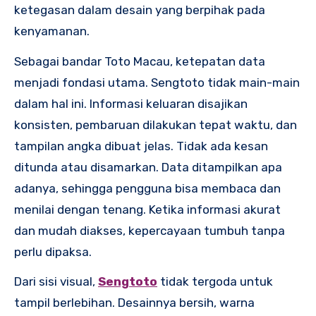
ketegasan dalam desain yang berpihak pada
kenyamanan.
Sebagai bandar Toto Macau, ketepatan data
menjadi fondasi utama. Sengtoto tidak main-main
dalam hal ini. Informasi keluaran disajikan
konsisten, pembaruan dilakukan tepat waktu, dan
tampilan angka dibuat jelas. Tidak ada kesan
ditunda atau disamarkan. Data ditampilkan apa
adanya, sehingga pengguna bisa membaca dan
menilai dengan tenang. Ketika informasi akurat
dan mudah diakses, kepercayaan tumbuh tanpa
perlu dipaksa.
Dari sisi visual,
Sengtoto
tidak tergoda untuk
tampil berlebihan. Desainnya bersih, warna