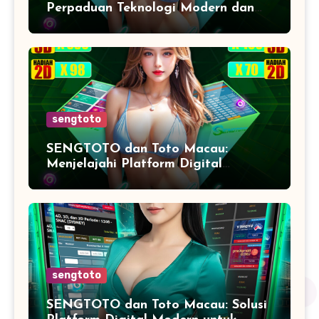
Perpaduan Teknologi Modern dan
Kemudahan Akses dalam Satu
Platform
sengtoto
SENGTOTO dan Toto Macau:
Menjelajahi Platform Digital
Modern dengan Akses Cepat dan
Fitur Lengkap
sengtoto
SENGTOTO dan Toto Macau: Solusi