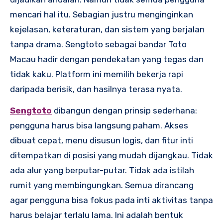
mencari hal itu. Sebagian justru menginginkan
kejelasan, keteraturan, dan sistem yang berjalan
tanpa drama. Sengtoto sebagai bandar Toto
Macau hadir dengan pendekatan yang tegas dan
tidak kaku. Platform ini memilih bekerja rapi
daripada berisik, dan hasilnya terasa nyata.
Sengtoto
dibangun dengan prinsip sederhana:
pengguna harus bisa langsung paham. Akses
dibuat cepat, menu disusun logis, dan fitur inti
ditempatkan di posisi yang mudah dijangkau. Tidak
ada alur yang berputar-putar. Tidak ada istilah
rumit yang membingungkan. Semua dirancang
agar pengguna bisa fokus pada inti aktivitas tanpa
harus belajar terlalu lama. Ini adalah bentuk