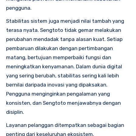
pengguna.
Stabilitas sistem juga menjadi nilai tambah yang
terasa nyata. Sengtoto tidak gemar melakukan
perubahan mendadak tanpa alasan kuat. Setiap
pembaruan dilakukan dengan pertimbangan
matang, bertujuan memperbaiki fungsi dan
meningkatkan kenyamanan. Dalam dunia digital
yang sering berubah, stabilitas sering kali lebih
bernilai daripada inovasi yang dipaksakan.
Pengguna menginginkan pengalaman yang
konsisten, dan Sengtoto menjawabnya dengan
disiplin.
Layanan pelanggan ditempatkan sebagai bagian
penting dari keseluruhan ekosistem.