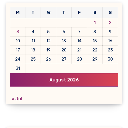
M
T
W
T
F
S
S
1
2
3
4
5
6
7
8
9
10
11
12
13
14
15
16
17
18
19
20
21
22
23
24
25
26
27
28
29
30
31
August 2026
« Jul