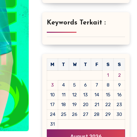
Keywords Terkait :
M
T
W
T
F
S
S
1
2
3
4
5
6
7
8
9
10
11
12
13
14
15
16
17
18
19
20
21
22
23
24
25
26
27
28
29
30
31
August 2026