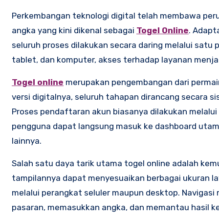
Perkembangan teknologi digital telah membawa peru
angka yang kini dikenal sebagai
Togel Online
. Adapt
seluruh proses dilakukan secara daring melalui sat
tablet, dan komputer, akses terhadap layanan menjad
Togel online
merupakan pengembangan dari permaina
versi digitalnya, seluruh tahapan dirancang secara
Proses pendaftaran akun biasanya dilakukan melalui f
pengguna dapat langsung masuk ke dashboard utama u
lainnya.
Salah satu daya tarik utama togel online adalah ke
tampilannya dapat menyesuaikan berbagai ukuran la
melalui perangkat seluler maupun desktop. Navigasi
pasaran, memasukkan angka, dan memantau hasil kel