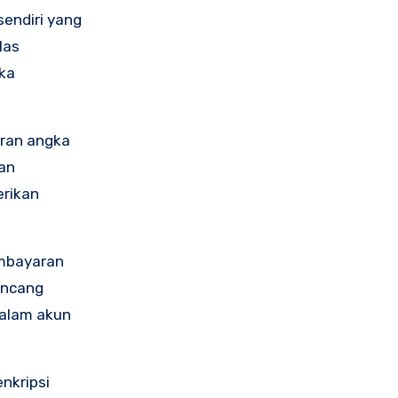
sendiri yang
las
gka
aran angka
kan
erikan
embayaran
ancang
dalam akun
nkripsi