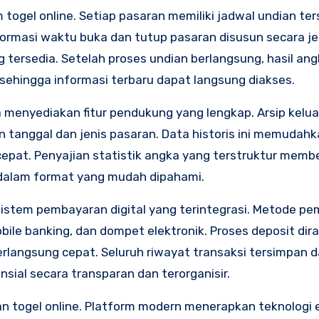
gel online. Setiap pasaran memiliki jadwal undian ter
formasi waktu buka dan tutup pasaran disusun secara je
ersedia. Setelah proses undian berlangsung, hasil an
 sehingga informasi terbaru dapat langsung diakses.
ya menyediakan fitur pendukung yang lengkap. Arsip kelu
 tanggal dan jenis pasaran. Data historis ini memudah
epat. Penyajian statistik angka yang terstruktur memb
dalam format yang mudah dipahami.
sistem pembayaran digital yang terintegrasi. Metode p
le banking, dan dompet elektronik. Proses deposit dir
erlangsung cepat. Seluruh riwayat transaksi tersimpan 
ial secara transparan dan terorganisir.
n togel online. Platform modern menerapkan teknologi e