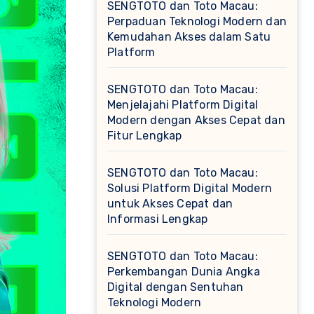
SENGTOTO dan Toto Macau:
Perpaduan Teknologi Modern dan
Kemudahan Akses dalam Satu
Platform
SENGTOTO dan Toto Macau:
Menjelajahi Platform Digital
Modern dengan Akses Cepat dan
Fitur Lengkap
SENGTOTO dan Toto Macau:
Solusi Platform Digital Modern
untuk Akses Cepat dan
Informasi Lengkap
SENGTOTO dan Toto Macau:
Perkembangan Dunia Angka
Digital dengan Sentuhan
Teknologi Modern