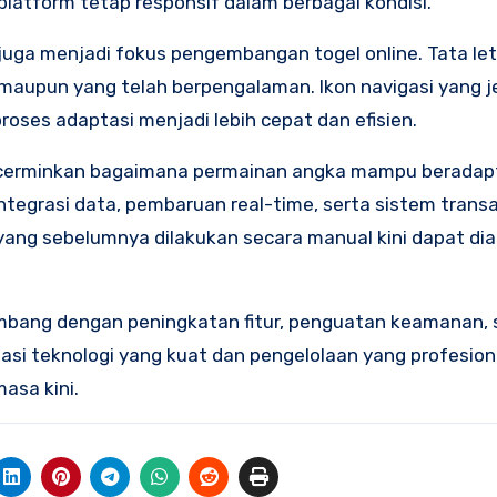
platform tetap responsif dalam berbagai kondisi.
juga menjadi fokus pengembangan togel online. Tata le
aupun yang telah berpengalaman. Ikon navigasi yang je
ses adaptasi menjadi lebih cepat dan efisien.
mencerminkan bagaimana permainan angka mampu beradap
ntegrasi data, pembaruan real-time, serta sistem trans
 yang sebelumnya dilakukan secara manual kini dapat di
kembang dengan peningkatan fitur, penguatan keamanan, 
asi teknologi yang kuat dan pengelolaan yang profesion
masa kini.