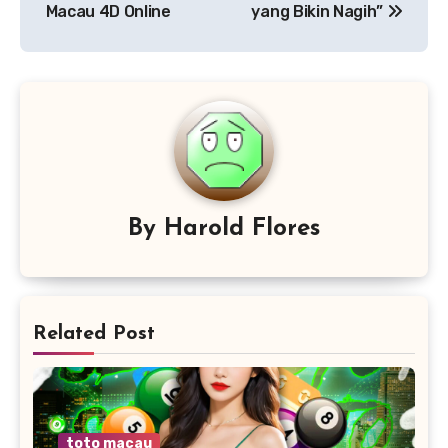
Macau 4D Online
yang Bikin Nagih”
By
Harold Flores
Related Post
toto macau