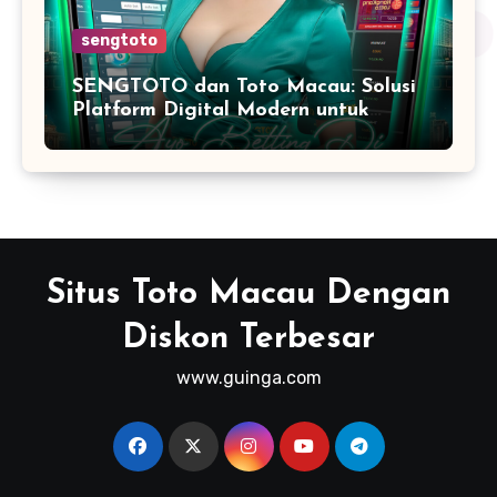
sengtoto
SENGTOTO dan Toto Macau: Solusi
Platform Digital Modern untuk
Akses Cepat dan Informasi Lengkap
Situs Toto Macau Dengan
Diskon Terbesar
www.guinga.com