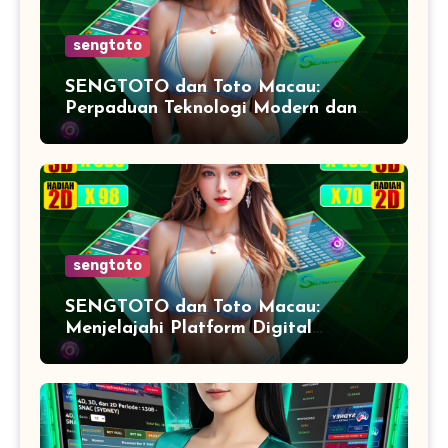
sengtoto
SENGTOTO dan Toto Macau:
Perpaduan Teknologi Modern dan
Kemudahan Akses dalam Satu
Platform
sengtoto
SENGTOTO dan Toto Macau:
Menjelajahi Platform Digital
Modern dengan Akses Cepat dan
Fitur Lengkap