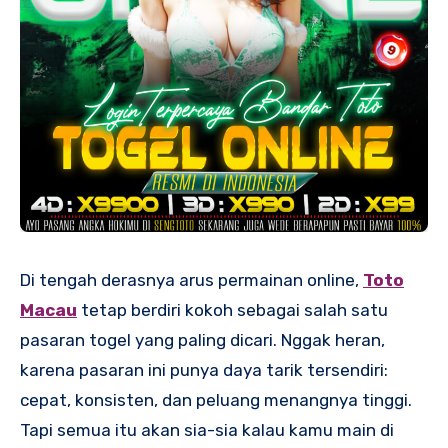
Di tengah derasnya arus permainan online,
Toto
Macau
tetap berdiri kokoh sebagai salah satu
pasaran togel yang paling dicari. Nggak heran,
karena pasaran ini punya daya tarik tersendiri:
cepat, konsisten, dan peluang menangnya tinggi.
Tapi semua itu akan sia-sia kalau kamu main di