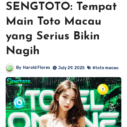
SENGTOTO: Tempat
Main Toto Macau
yang Serius Bikin
Nagih
By
Harold Flores
July 29, 2025
#toto macau