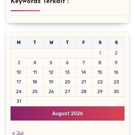
Keywords Terkait :
M
T
W
T
F
S
S
1
2
3
4
5
6
7
8
9
10
11
12
13
14
15
16
17
18
19
20
21
22
23
24
25
26
27
28
29
30
31
August 2026
« Jul