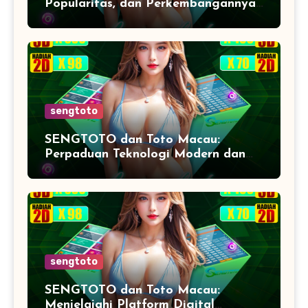
Popularitas, dan Perkembangannya
di Era Digital
sengtoto
SENGTOTO dan Toto Macau:
Perpaduan Teknologi Modern dan
Kemudahan Akses dalam Satu
Platform
sengtoto
SENGTOTO dan Toto Macau:
Menjelajahi Platform Digital