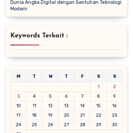
Dunia Angka Digital dengan Sentuhan Teknologi
Modern
Keywords Terkait :
M
T
W
T
F
S
S
1
2
3
4
5
6
7
8
9
10
11
12
13
14
15
16
17
18
19
20
21
22
23
24
25
26
27
28
29
30