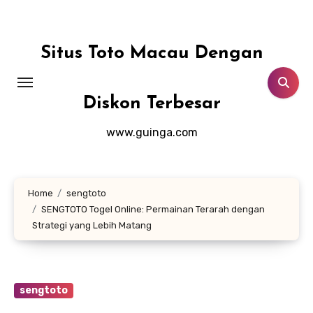
Skip
to
content
Situs Toto Macau Dengan
Diskon Terbesar
www.guinga.com
Home
sengtoto
SENGTOTO Togel Online: Permainan Terarah dengan
Strategi yang Lebih Matang
sengtoto