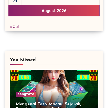
31
August 2026
« Jul
You Missed
sengtoto
Mengenal Toto Macau: Sejarah,