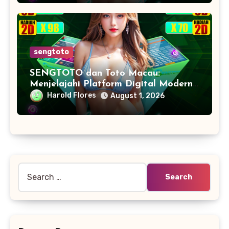
sengtoto
SENGTOTO dan Toto Macau:
Menjelajahi Platform Digital Modern
dengan Akses Cepat dan Fitur
Harold Flores
August 1, 2026
Lengkap
Search
for: