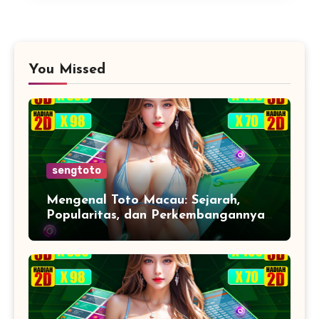
You Missed
sengtoto
Mengenal Toto Macau: Sejarah,
Popularitas, dan Perkembangannya
di Era Digital