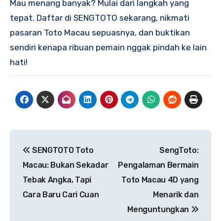
Mau menang banyak? Mulai dari langkah yang
tepat. Daftar di SENGTOTO sekarang, nikmati
pasaran Toto Macau sepuasnya, dan buktikan
sendiri kenapa ribuan pemain nggak pindah ke lain
hati!
Post
SENGTOTO Toto
SengToto:
navigation
Macau: Bukan Sekadar
Pengalaman Bermain
Tebak Angka, Tapi
Toto Macau 4D yang
Cara Baru Cari Cuan
Menarik dan
Menguntungkan