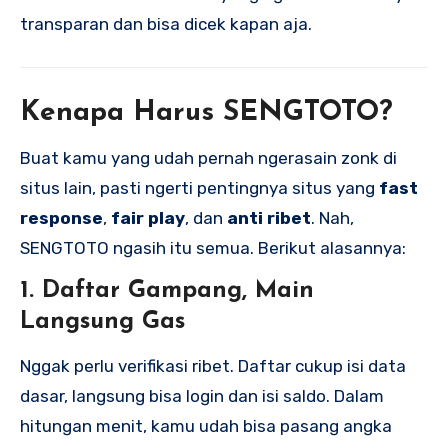
transparan dan bisa dicek kapan aja.
Kenapa Harus SENGTOTO?
Buat kamu yang udah pernah ngerasain zonk di
situs lain, pasti ngerti pentingnya situs yang
fast
response
,
fair play
, dan
anti ribet
. Nah,
SENGTOTO ngasih itu semua. Berikut alasannya:
1.
Daftar Gampang, Main
Langsung Gas
Nggak perlu verifikasi ribet. Daftar cukup isi data
dasar, langsung bisa login dan isi saldo. Dalam
hitungan menit, kamu udah bisa pasang angka