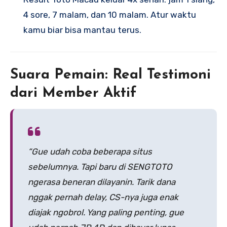
4 sore, 7 malam, dan 10 malam. Atur waktu
kamu biar bisa mantau terus.
Suara Pemain: Real Testimoni
dari Member Aktif
“Gue udah coba beberapa situs
sebelumnya. Tapi baru di SENGTOTO
ngerasa beneran dilayanin. Tarik dana
nggak pernah delay, CS-nya juga enak
diajak ngobrol. Yang paling penting, gue