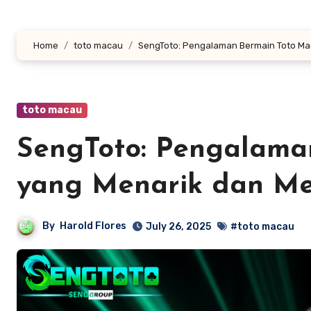
Home
toto macau
SengToto: Pengalaman Bermain Toto M
toto macau
SengToto: Pengalama
yang Menarik dan M
By
Harold Flores
July 26, 2025
#toto macau