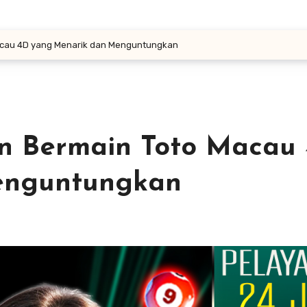
acau 4D yang Menarik dan Menguntungkan
n Bermain Toto Macau
enguntungkan