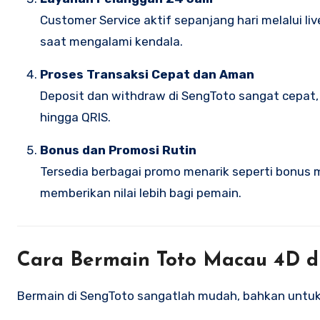
Customer Service aktif sepanjang hari melalui li
saat mengalami kendala.
Proses Transaksi Cepat dan Aman
Deposit dan withdraw di SengToto sangat cepat,
hingga QRIS.
Bonus dan Promosi Rutin
Tersedia berbagai promo menarik seperti bonus m
memberikan nilai lebih bagi pemain.
Cara Bermain Toto Macau 4D d
Bermain di SengToto sangatlah mudah, bahkan untuk