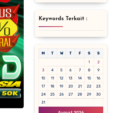
Keywords Terkait :
M
T
W
T
F
S
S
1
2
3
4
5
6
7
8
9
10
11
12
13
14
15
16
17
18
19
20
21
22
23
24
25
26
27
28
29
30
31
August 2026