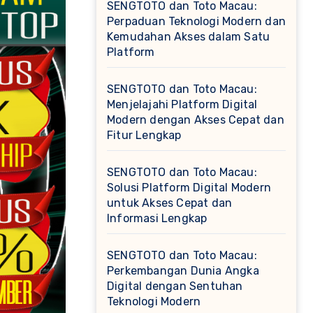
SENGTOTO dan Toto Macau:
Perpaduan Teknologi Modern dan
Kemudahan Akses dalam Satu
Platform
SENGTOTO dan Toto Macau:
Menjelajahi Platform Digital
Modern dengan Akses Cepat dan
Fitur Lengkap
SENGTOTO dan Toto Macau:
Solusi Platform Digital Modern
untuk Akses Cepat dan
Informasi Lengkap
SENGTOTO dan Toto Macau:
Perkembangan Dunia Angka
Digital dengan Sentuhan
Teknologi Modern