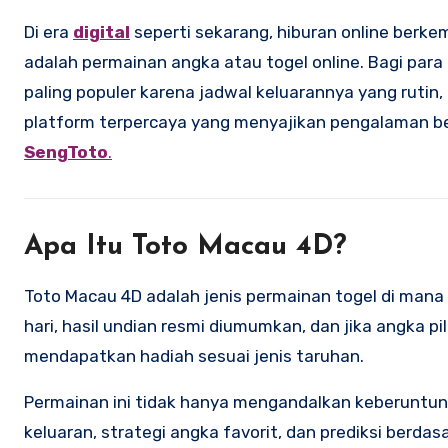
Di era
digital
seperti sekarang, hiburan online berke
adalah permainan angka atau togel online. Bagi para 
paling populer karena jadwal keluarannya yang rutin
platform terpercaya yang menyajikan pengalaman 
SengToto
.
Apa Itu Toto Macau 4D?
Toto Macau 4D adalah jenis permainan togel di mana
hari, hasil undian resmi diumumkan, dan jika angka p
mendapatkan hadiah sesuai jenis taruhan.
Permainan ini tidak hanya mengandalkan keberuntung
keluaran, strategi angka favorit, dan prediksi berd