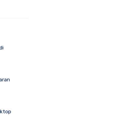
di
aran
sktop