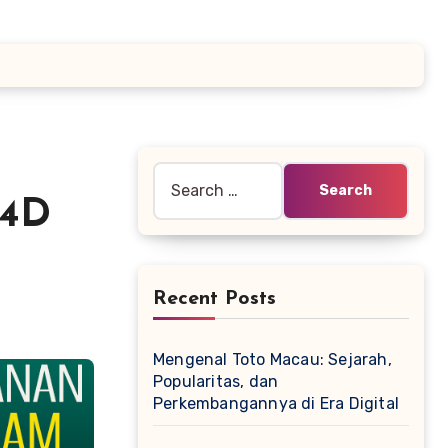
Search
for:
 4D
Recent Posts
Mengenal Toto Macau: Sejarah,
Popularitas, dan
Perkembangannya di Era Digital