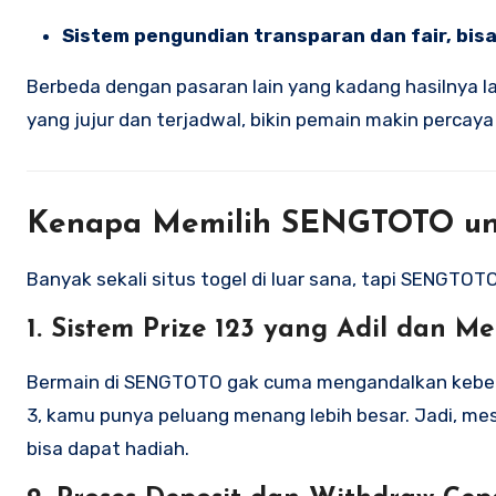
Sistem pengundian transparan dan fair, bisa
Berbeda dengan pasaran lain yang kadang hasilnya 
yang jujur dan terjadwal, bikin pemain makin percay
Kenapa Memilih SENGTOTO un
Banyak sekali situs togel di luar sana, tapi SENGTO
1. Sistem Prize 123 yang Adil dan 
Bermain di SENGTOTO gak cuma mengandalkan keberu
3, kamu punya peluang menang lebih besar. Jadi, m
bisa dapat hadiah.