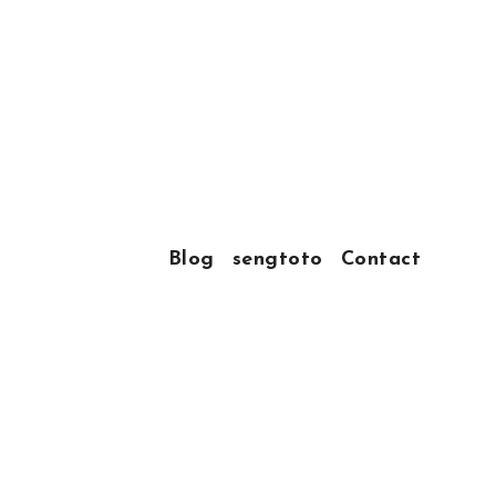
Blog
sengtoto
Contact