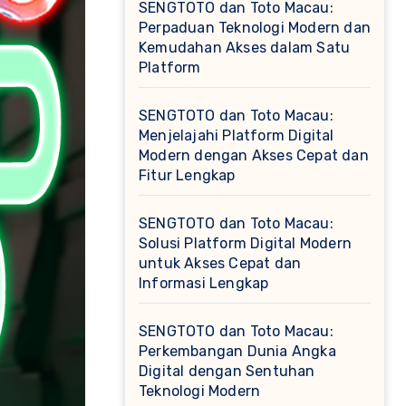
SENGTOTO dan Toto Macau:
Perpaduan Teknologi Modern dan
Kemudahan Akses dalam Satu
Platform
SENGTOTO dan Toto Macau:
Menjelajahi Platform Digital
Modern dengan Akses Cepat dan
Fitur Lengkap
SENGTOTO dan Toto Macau:
Solusi Platform Digital Modern
untuk Akses Cepat dan
Informasi Lengkap
SENGTOTO dan Toto Macau:
Perkembangan Dunia Angka
Digital dengan Sentuhan
Teknologi Modern