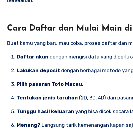
berlebihan.
Cara Daftar dan Mulai Main 
Buat kamu yang baru mau coba, proses daftar dan 
Daftar akun
dengan mengisi data yang diperluk
Lakukan deposit
dengan berbagai metode yang 
Pilih pasaran Toto Macau
.
Tentukan jenis taruhan
(2D, 3D, 4D) dan pasan
Tunggu hasil keluaran
yang bisa dicek secara l
Menang?
Langsung tarik kemenangan kapan saj