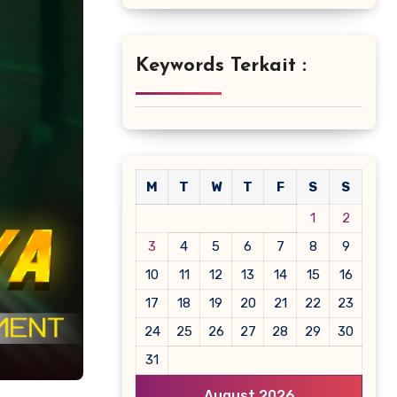
Keywords Terkait :
M
T
W
T
F
S
S
1
2
3
4
5
6
7
8
9
10
11
12
13
14
15
16
17
18
19
20
21
22
23
24
25
26
27
28
29
30
31
August 2026