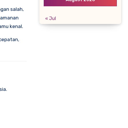
ngan salah,
nyamanan
« Jul
amu kenal.
ecepatan,
sia.