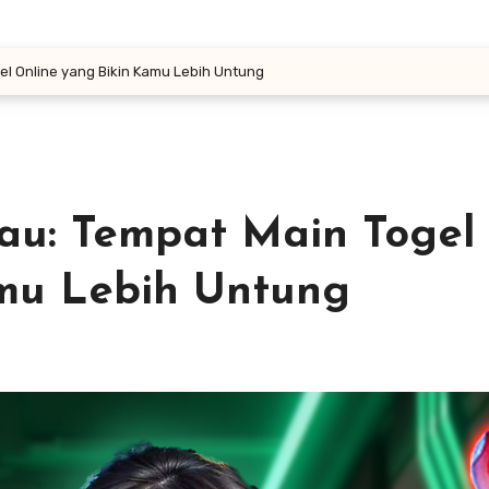
l Online yang Bikin Kamu Lebih Untung
u: Tempat Main Togel
amu Lebih Untung