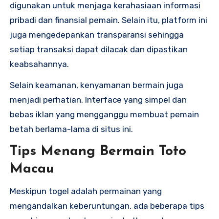
digunakan untuk menjaga kerahasiaan informasi
pribadi dan finansial pemain. Selain itu, platform ini
juga mengedepankan transparansi sehingga
setiap transaksi dapat dilacak dan dipastikan
keabsahannya.
Selain keamanan, kenyamanan bermain juga
menjadi perhatian. Interface yang simpel dan
bebas iklan yang mengganggu membuat pemain
betah berlama-lama di situs ini.
Tips Menang Bermain Toto
Macau
Meskipun togel adalah permainan yang
mengandalkan keberuntungan, ada beberapa tips