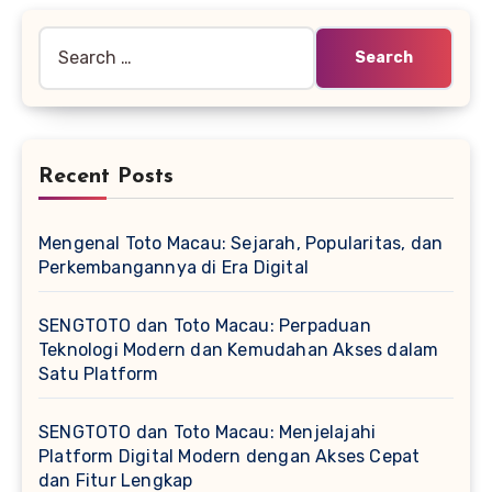
Search
for:
Recent Posts
Mengenal Toto Macau: Sejarah, Popularitas, dan
Perkembangannya di Era Digital
SENGTOTO dan Toto Macau: Perpaduan
Teknologi Modern dan Kemudahan Akses dalam
Satu Platform
SENGTOTO dan Toto Macau: Menjelajahi
Platform Digital Modern dengan Akses Cepat
dan Fitur Lengkap