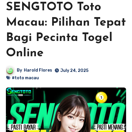
SENGTOTO Toto
Macau: Pilihan Tepat
Bagi Pecinta Togel
Online
By
Harold Flores
July 24, 2025
#toto macau