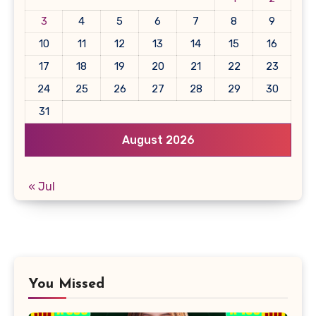
3
4
5
6
7
8
9
10
11
12
13
14
15
16
17
18
19
20
21
22
23
24
25
26
27
28
29
30
31
August 2026
« Jul
You Missed