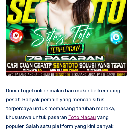
Dunia togel online makin hari makin berkembang
pesat. Banyak pemain yang mencari situs
terpercaya untuk memasang taruhan mereka,
khususnya untuk pasaran
Toto Macau
yang
populer. Salah satu platform yang kini banyak