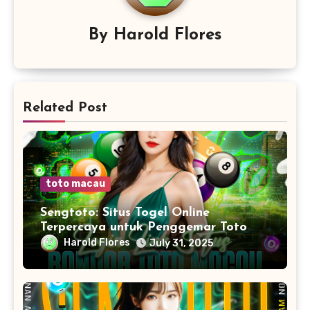
By
Harold Flores
Related Post
toto macau
Sengtoto: Situs Togel Online
Terpercaya untuk Penggemar Toto
Macau 4D
Harold Flores
July 31, 2025