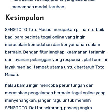
menambah modal taruhan.
Kesimpulan
SENGTOTO Toto Macau merupakan pilihan terbaik
bagi para pecinta togel online yang ingin
merasakan kemudahan dan kenyamanan dalam
bermain. Dengan fitur lengkap, keamanan terjamin,
dan layanan pelanggan yang responsif, platform ini
layak menjadi tempat utama untuk bertaruh Toto
Macau.
Kalau kamu ingin mencoba peruntungan dan
merasakan pengalaman bermain togel online yang
menyenangkan, jangan ragu untuk memilih
SENGTOTO. Daftar sekarang, pasang angka