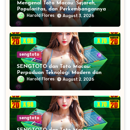
Mengenal Toto Macau: Sejarah,
Popularitas, dan Perkembangannya di
Era Digital
Harold Flores
August 3, 2026
sengtoto
SENGTOTO dan Toto Macau:
Perpaduan Teknologi Modern dan
Kemudahan Akses dalam Satu
Harold Flores
August 2, 2026
Platform
sengtoto