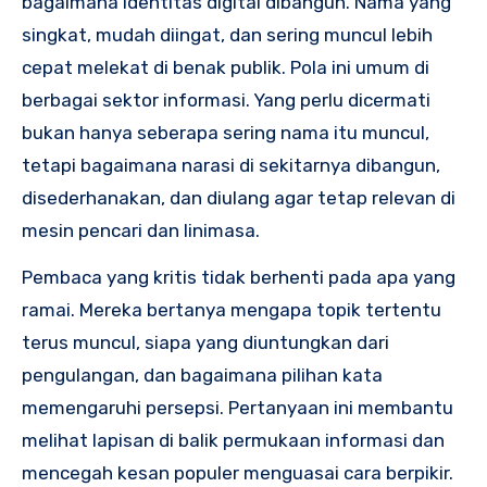
bagaimana identitas digital dibangun. Nama yang
singkat, mudah diingat, dan sering muncul lebih
cepat melekat di benak publik. Pola ini umum di
berbagai sektor informasi. Yang perlu dicermati
bukan hanya seberapa sering nama itu muncul,
tetapi bagaimana narasi di sekitarnya dibangun,
disederhanakan, dan diulang agar tetap relevan di
mesin pencari dan linimasa.
Pembaca yang kritis tidak berhenti pada apa yang
ramai. Mereka bertanya mengapa topik tertentu
terus muncul, siapa yang diuntungkan dari
pengulangan, dan bagaimana pilihan kata
memengaruhi persepsi. Pertanyaan ini membantu
melihat lapisan di balik permukaan informasi dan
mencegah kesan populer menguasai cara berpikir.