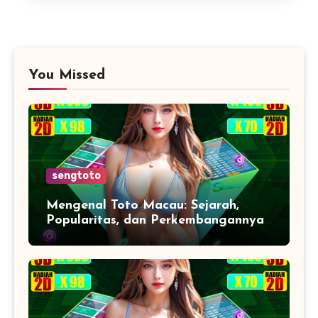
You Missed
sengtoto
Mengenal Toto Macau: Sejarah,
Popularitas, dan Perkembangannya
di Era Digital