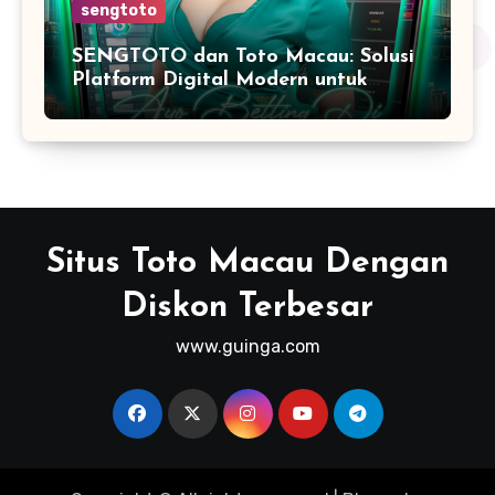
sengtoto
SENGTOTO dan Toto Macau: Solusi
Platform Digital Modern untuk
Akses Cepat dan Informasi Lengkap
Situs Toto Macau Dengan
Diskon Terbesar
www.guinga.com