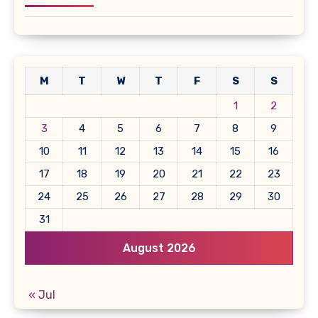
M
T
W
T
F
S
S
1
2
3
4
5
6
7
8
9
10
11
12
13
14
15
16
17
18
19
20
21
22
23
24
25
26
27
28
29
30
31
August 2026
« Jul