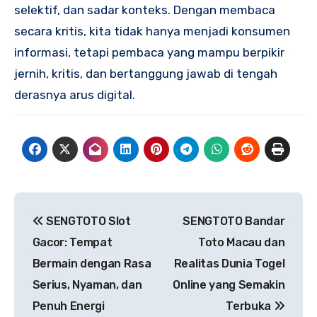
selektif, dan sadar konteks. Dengan membaca
secara kritis, kita tidak hanya menjadi konsumen
informasi, tetapi pembaca yang mampu berpikir
jernih, kritis, dan bertanggung jawab di tengah
derasnya arus digital.
Post
SENGTOTO Slot
SENGTOTO Bandar
navigation
Gacor: Tempat
Toto Macau dan
Bermain dengan Rasa
Realitas Dunia Togel
Serius, Nyaman, dan
Online yang Semakin
Penuh Energi
Terbuka