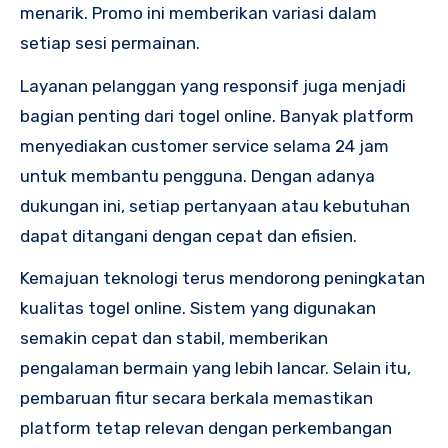
menarik. Promo ini memberikan variasi dalam
setiap sesi permainan.
Layanan pelanggan yang responsif juga menjadi
bagian penting dari togel online. Banyak platform
menyediakan customer service selama 24 jam
untuk membantu pengguna. Dengan adanya
dukungan ini, setiap pertanyaan atau kebutuhan
dapat ditangani dengan cepat dan efisien.
Kemajuan teknologi terus mendorong peningkatan
kualitas togel online. Sistem yang digunakan
semakin cepat dan stabil, memberikan
pengalaman bermain yang lebih lancar. Selain itu,
pembaruan fitur secara berkala memastikan
platform tetap relevan dengan perkembangan