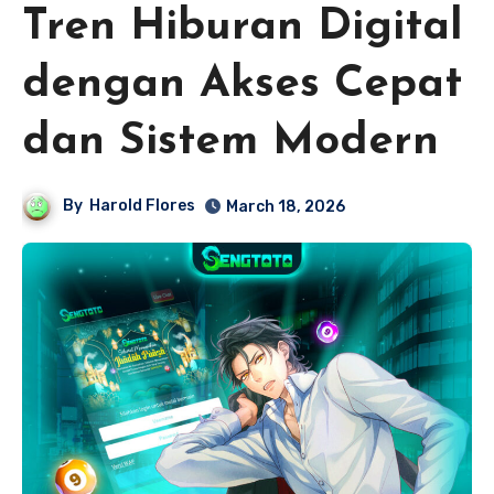
Tren Hiburan Digital
dengan Akses Cepat
dan Sistem Modern
By
Harold Flores
March 18, 2026