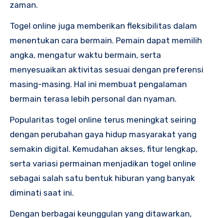
zaman.
Togel online juga memberikan fleksibilitas dalam
menentukan cara bermain. Pemain dapat memilih
angka, mengatur waktu bermain, serta
menyesuaikan aktivitas sesuai dengan preferensi
masing-masing. Hal ini membuat pengalaman
bermain terasa lebih personal dan nyaman.
Popularitas togel online terus meningkat seiring
dengan perubahan gaya hidup masyarakat yang
semakin digital. Kemudahan akses, fitur lengkap,
serta variasi permainan menjadikan togel online
sebagai salah satu bentuk hiburan yang banyak
diminati saat ini.
Dengan berbagai keunggulan yang ditawarkan,