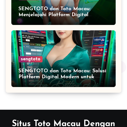
SENGTOTO dan Toto Macau:
Menjelajahi Platform Digital
Modern dengan Akses Cepat dan
Fitur Lengkap
sengtoto
SENGTOTO dan Toto Macau: Solusi
Platform Digital Modern untuk
Akses Cepat dan Informasi Lengkap
Situs Toto Macau Dengan