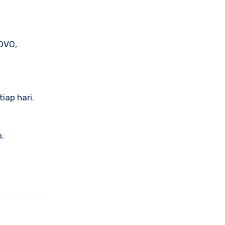
 OVO,
iap hari.
.