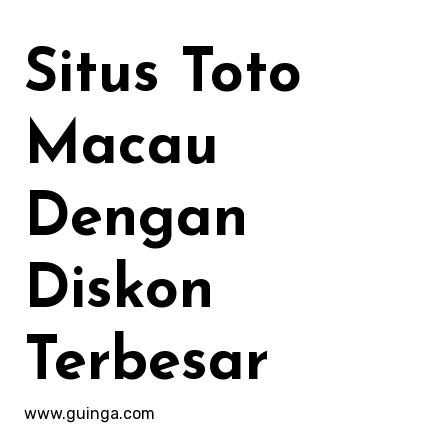
Skip
to
Situs Toto
content
Macau
Dengan
Diskon
Terbesar
www.guinga.com