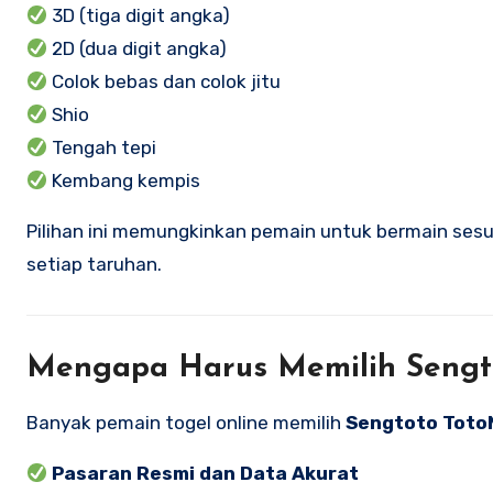
3D (tiga digit angka)
2D (dua digit angka)
Colok bebas dan colok jitu
Shio
Tengah tepi
Kembang kempis
Pilihan ini memungkinkan pemain untuk bermain ses
setiap taruhan.
Mengapa Harus Memilih Sengt
Banyak pemain togel online memilih
Sengtoto Tot
Pasaran Resmi dan Data Akurat