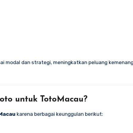
uai modal dan strategi, meningkatkan peluang kemenan
oto untuk TotoMacau?
oMacau
karena berbagai keunggulan berikut: