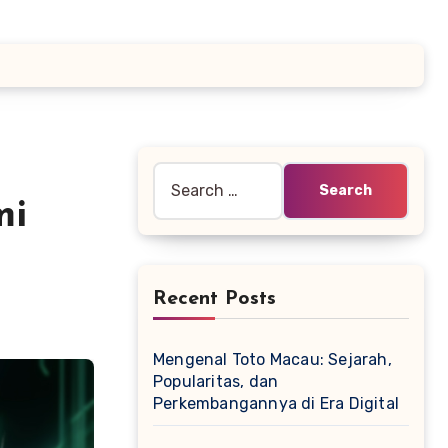
Search
for:
mi
Recent Posts
Mengenal Toto Macau: Sejarah,
Popularitas, dan
Perkembangannya di Era Digital