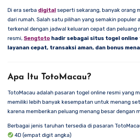
Di era serba
digital
seperti sekarang, banyak orang
dari rumah. Salah satu pilihan yang semakin populer
terkenal dengan jadwal keluaran cepat dan peluang
resmi,
Sengtoto
hadir sebagai situs togel onli
layanan cepat, transaksi aman, dan bonus menar
Apa Itu TotoMacau?
TotoMacau adalah pasaran togel online resmi yang m
memiliki lebih banyak kesempatan untuk menang setia
karena memberikan peluang menang besar dengan m
Berbagai jenis taruhan tersedia di pasaran TotoMacau
4D (empat digit angka)