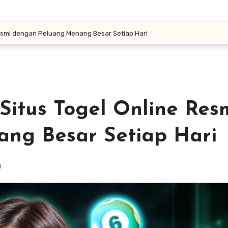
Resmi dengan Peluang Menang Besar Setiap Hari
Situs Togel Online Res
ng Besar Setiap Hari
u