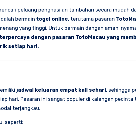
 mencari peluang penghasilan tambahan secara mudah 
 adalah bermain
togel online
, terutama pasaran
TotoMa
 menang yang tinggi. Untuk bermain dengan aman, nyam
ne terpercaya dengan pasaran TotoMacau yang mem
ik setiap hari.
emiliki
jadwal keluaran empat kali sehari
, sehingga 
p hari. Pasaran ini sangat populer di kalangan pecinta 
odal terjangkau.
, seperti: