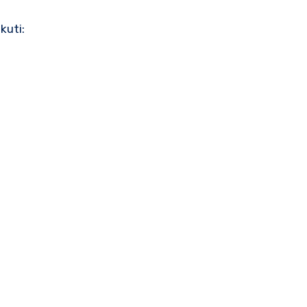
kuti: