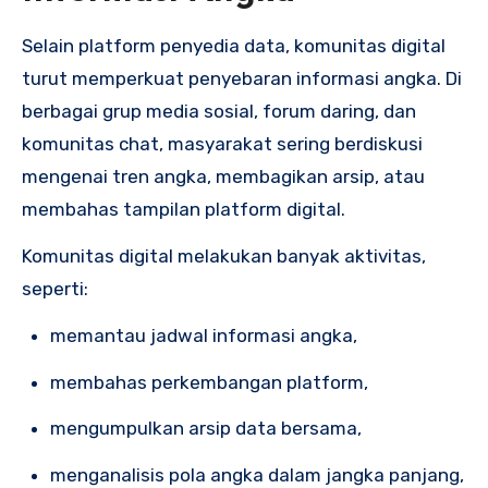
Selain platform penyedia data, komunitas digital
turut memperkuat penyebaran informasi angka. Di
berbagai grup media sosial, forum daring, dan
komunitas chat, masyarakat sering berdiskusi
mengenai tren angka, membagikan arsip, atau
membahas tampilan platform digital.
Komunitas digital melakukan banyak aktivitas,
seperti:
memantau jadwal informasi angka,
membahas perkembangan platform,
mengumpulkan arsip data bersama,
menganalisis pola angka dalam jangka panjang,