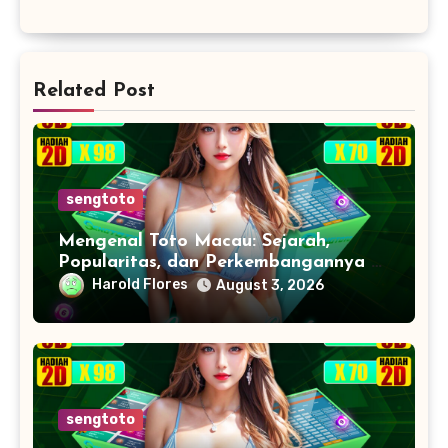
Related Post
sengtoto
Mengenal Toto Macau: Sejarah,
Popularitas, dan Perkembangannya di
Era Digital
Harold Flores
August 3, 2026
sengtoto