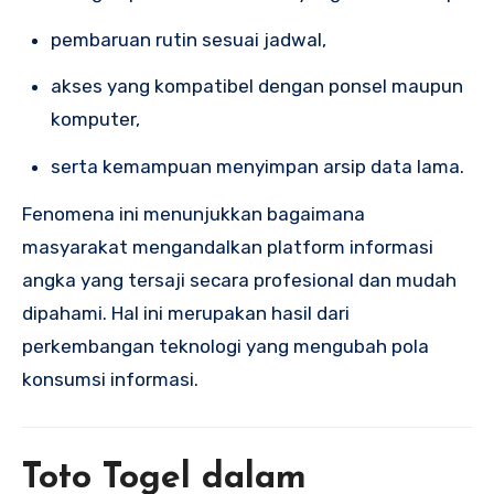
pembaruan rutin sesuai jadwal,
akses yang kompatibel dengan ponsel maupun
komputer,
serta kemampuan menyimpan arsip data lama.
Fenomena ini menunjukkan bagaimana
masyarakat mengandalkan platform informasi
angka yang tersaji secara profesional dan mudah
dipahami. Hal ini merupakan hasil dari
perkembangan teknologi yang mengubah pola
konsumsi informasi.
Toto Togel dalam