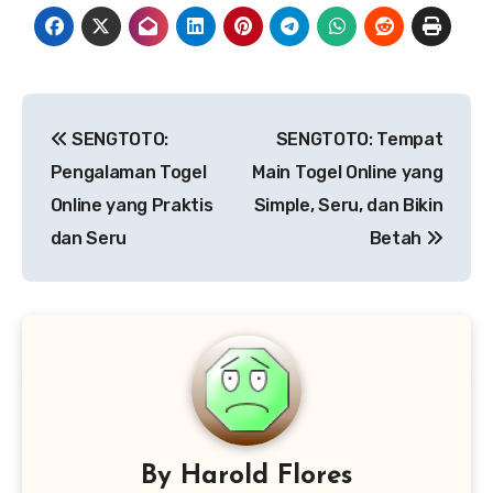
Post
SENGTOTO:
SENGTOTO: Tempat
navigation
Pengalaman Togel
Main Togel Online yang
Online yang Praktis
Simple, Seru, dan Bikin
dan Seru
Betah
By
Harold Flores