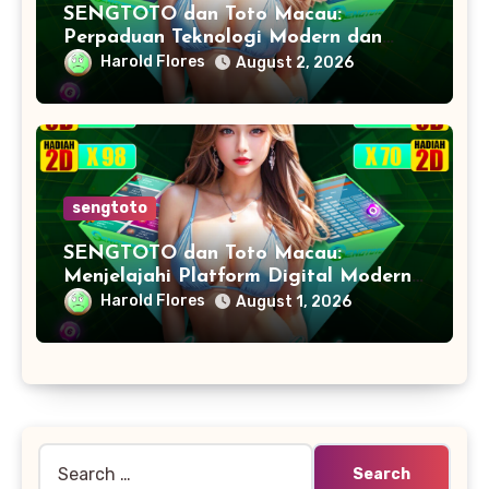
SENGTOTO dan Toto Macau:
Perpaduan Teknologi Modern dan
Kemudahan Akses dalam Satu
Harold Flores
August 2, 2026
Platform
sengtoto
SENGTOTO dan Toto Macau:
Menjelajahi Platform Digital Modern
dengan Akses Cepat dan Fitur
Harold Flores
August 1, 2026
Lengkap
Search
for: