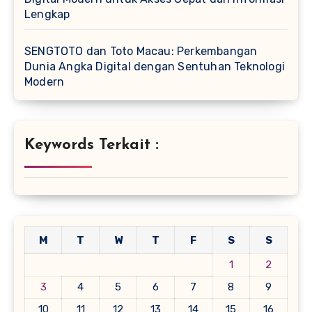
Lengkap
SENGTOTO dan Toto Macau: Perkembangan
Dunia Angka Digital dengan Sentuhan Teknologi
Modern
Keywords Terkait :
M
T
W
T
F
S
S
1
2
3
4
5
6
7
8
9
10
11
12
13
14
15
16