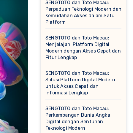
SENGTOTO dan Toto Macau:
Perpaduan Teknologi Modern dan
Kemudahan Akses dalam Satu
Platform
SENGTOTO dan Toto Macau:
Menjelajahi Platform Digital
Modern dengan Akses Cepat dan
Fitur Lengkap
SENGTOTO dan Toto Macau:
Solusi Platform Digital Modern
untuk Akses Cepat dan
Informasi Lengkap
SENGTOTO dan Toto Macau:
Perkembangan Dunia Angka
Digital dengan Sentuhan
Teknologi Modern