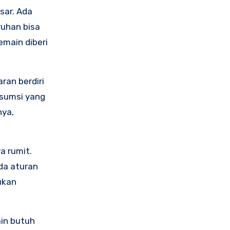
sar. Ada
ruhan bisa
main diberi
ran berdiri
asumsi yang
nya,
a rumit.
da aturan
ukan
ain butuh