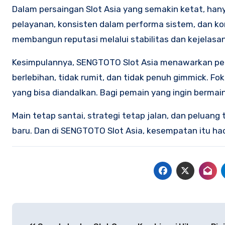
Dalam persaingan Slot Asia yang semakin ketat, han
pelayanan, konsisten dalam performa sistem, dan 
membangun reputasi melalui stabilitas dan kejelasa
Kesimpulannya, SENGTOTO Slot Asia menawarkan penga
berlebihan, tidak rumit, dan tidak penuh gimmick. F
yang bisa diandalkan. Bagi pemain yang ingin bermain 
Main tetap santai, strategi tetap jalan, dan peluan
baru. Dan di SENGTOTO Slot Asia, kesempatan itu h
Post