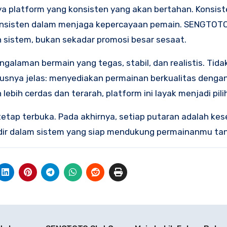
ya platform yang konsisten yang akan bertahan. Konsis
konsisten dalam menjaga kepercayaan pemain. SENGTOT
n sistem, bukan sekadar promosi besar sesaat.
laman bermain yang tegas, stabil, dan realistis. Tida
okusnya jelas: menyediakan permainan berkualitas denga
lebih cerdas dan terarah, platform ini layak menjadi pil
g tetap terbuka. Pada akhirnya, setiap putaran adalah k
adir dalam sistem yang siap mendukung permainanmu ta