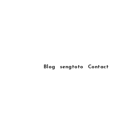
Blog
sengtoto
Contact