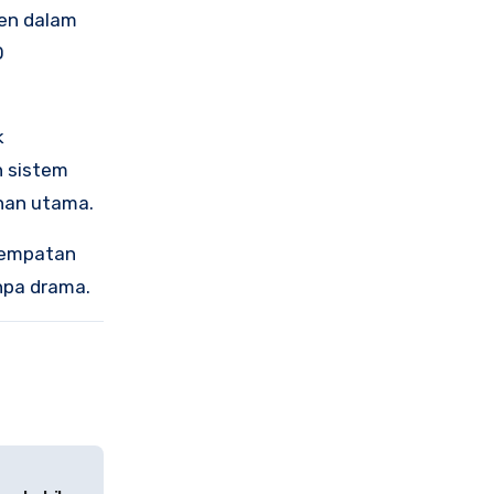
ten dalam
O
k
n sistem
ihan utama.
esempatan
npa drama.