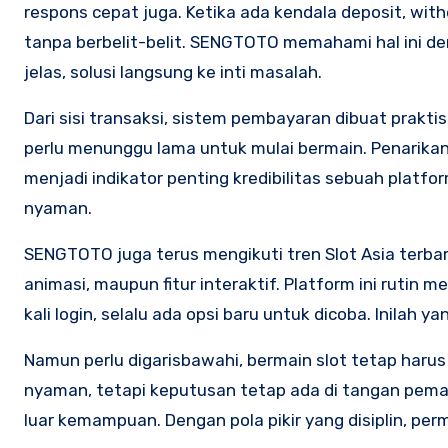
respons cepat juga. Ketika ada kendala deposit, wit
tanpa berbelit-belit. SENGTOTO memahami hal ini d
jelas, solusi langsung ke inti masalah.
Dari sisi transaksi, sistem pembayaran dibuat prakti
perlu menunggu lama untuk mulai bermain. Penarikan
menjadi indikator penting kredibilitas sebuah platfo
nyaman.
SENGTOTO juga terus mengikuti tren Slot Asia terbaru.
animasi, maupun fitur interaktif. Platform ini rutin
kali login, selalu ada opsi baru untuk dicoba. Inila
Namun perlu digarisbawahi, bermain slot tetap haru
nyaman, tetapi keputusan tetap ada di tangan pemai
luar kemampuan. Dengan pola pikir yang disiplin, p