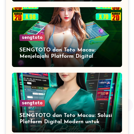
Platform
sengtoto
SENGTOTO dan Toto Macau:
Menjelajahi Platform Digital
Modern dengan Akses Cepat dan
Fitur Lengkap
sengtoto
SENGTOTO dan Toto Macau: Solusi
Platform Digital Modern untuk
Akses Cepat dan Informasi Lengkap