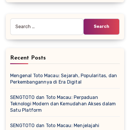
Search
for:
Recent Posts
Mengenal Toto Macau: Sejarah, Popularitas, dan
Perkembangannya di Era Digital
SENGTOTO dan Toto Macau: Perpaduan
Teknologi Modern dan Kemudahan Akses dalam
Satu Platform
SENGTOTO dan Toto Macau: Menjelajahi