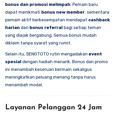
bonus dan promosi melimpah
. Pemain baru
dapat menikmati
bonus new member
, sementara
pemain aktif berkesempatan mendapat
cashback
harian
dan
bonus referral
bagi setiap teman
yang diajak bergabung. Semua bonus mudah
diklaim tanpa syarat yang rumit.
Selain itu, SENGTOTO rutin mengadakan
event
spesial
dengan hadiah menarik. Bonus dan promo
ini menambah keseruan bermain sekaligus
meningkatkan peluang menang tanpa harus
menambah modal.
Layanan Pelanggan 24 Jam