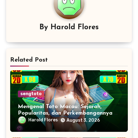
By
Harold Flores
Related Post
sengtoto
Mengenal Toto Macau: Sejarah,
Popularitas, dan Perkembangannya di
Era Digital
Harold Flores
August 3, 2026