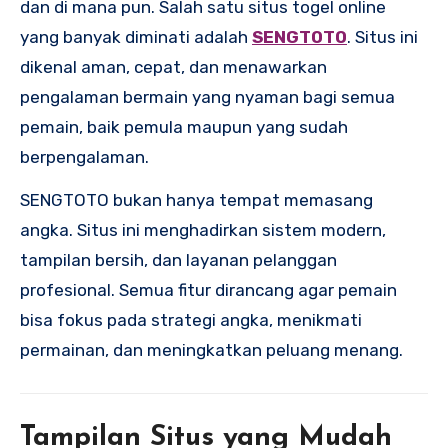
dan di mana pun. Salah satu situs togel online
yang banyak diminati adalah
SENGTOTO
. Situs ini
dikenal aman, cepat, dan menawarkan
pengalaman bermain yang nyaman bagi semua
pemain, baik pemula maupun yang sudah
berpengalaman.
SENGTOTO bukan hanya tempat memasang
angka. Situs ini menghadirkan sistem modern,
tampilan bersih, dan layanan pelanggan
profesional. Semua fitur dirancang agar pemain
bisa fokus pada strategi angka, menikmati
permainan, dan meningkatkan peluang menang.
Tampilan Situs yang Mudah