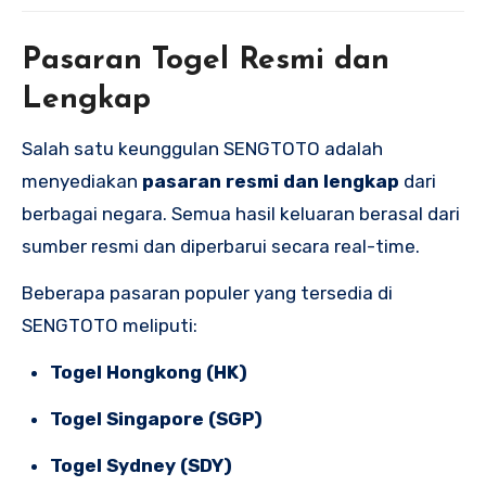
Pasaran Togel Resmi dan
Lengkap
Salah satu keunggulan SENGTOTO adalah
menyediakan
pasaran resmi dan lengkap
dari
berbagai negara. Semua hasil keluaran berasal dari
sumber resmi dan diperbarui secara real-time.
Beberapa pasaran populer yang tersedia di
SENGTOTO meliputi:
Togel Hongkong (HK)
Togel Singapore (SGP)
Togel Sydney (SDY)