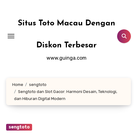
Skip
to
content
Situs Toto Macau Dengan
Diskon Terbesar
www.guinga.com
Home
sengtoto
Sengtoto dan Slot Gacor: Harmoni Desain, Teknologi,
dan Hiburan Digital Modern
sengtoto