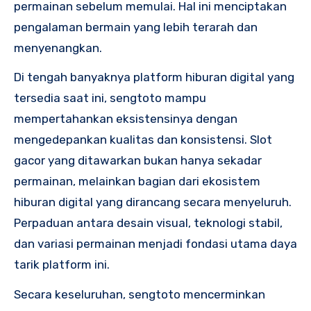
permainan sebelum memulai. Hal ini menciptakan
pengalaman bermain yang lebih terarah dan
menyenangkan.
Di tengah banyaknya platform hiburan digital yang
tersedia saat ini, sengtoto mampu
mempertahankan eksistensinya dengan
mengedepankan kualitas dan konsistensi. Slot
gacor yang ditawarkan bukan hanya sekadar
permainan, melainkan bagian dari ekosistem
hiburan digital yang dirancang secara menyeluruh.
Perpaduan antara desain visual, teknologi stabil,
dan variasi permainan menjadi fondasi utama daya
tarik platform ini.
Secara keseluruhan, sengtoto mencerminkan