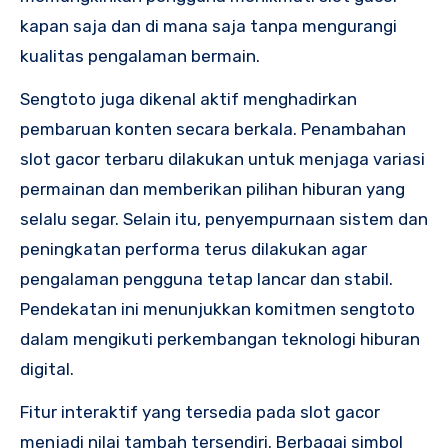
kapan saja dan di mana saja tanpa mengurangi
kualitas pengalaman bermain.
Sengtoto juga dikenal aktif menghadirkan
pembaruan konten secara berkala. Penambahan
slot gacor terbaru dilakukan untuk menjaga variasi
permainan dan memberikan pilihan hiburan yang
selalu segar. Selain itu, penyempurnaan sistem dan
peningkatan performa terus dilakukan agar
pengalaman pengguna tetap lancar dan stabil.
Pendekatan ini menunjukkan komitmen sengtoto
dalam mengikuti perkembangan teknologi hiburan
digital.
Fitur interaktif yang tersedia pada slot gacor
menjadi nilai tambah tersendiri. Berbagai simbol