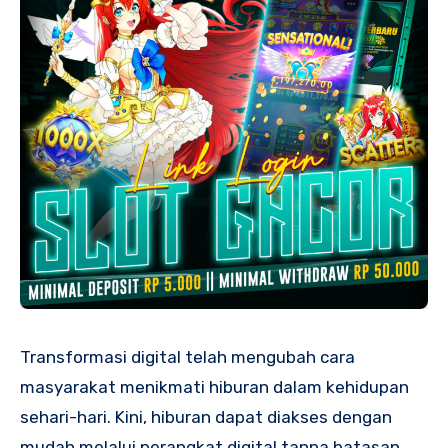
Transformasi digital telah mengubah cara
masyarakat menikmati hiburan dalam kehidupan
sehari-hari. Kini, hiburan dapat diakses dengan
mudah melalui perangkat digital tanpa batasan