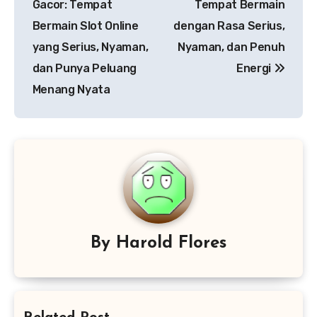
Gacor: Tempat
Tempat Bermain
Bermain Slot Online
dengan Rasa Serius,
yang Serius, Nyaman,
Nyaman, dan Penuh
dan Punya Peluang
Energi
Menang Nyata
By
Harold Flores