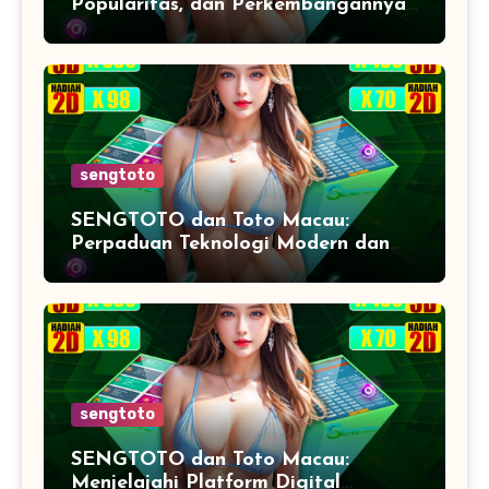
Popularitas, dan Perkembangannya
di Era Digital
sengtoto
SENGTOTO dan Toto Macau:
Perpaduan Teknologi Modern dan
Kemudahan Akses dalam Satu
Platform
sengtoto
SENGTOTO dan Toto Macau:
Menjelajahi Platform Digital