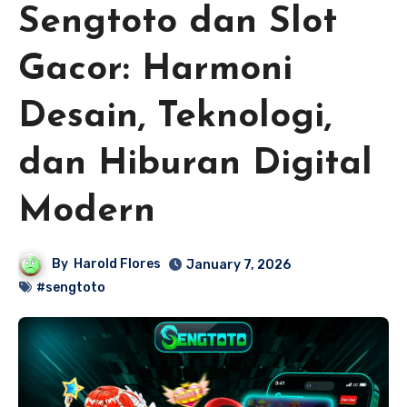
Sengtoto dan Slot
Gacor: Harmoni
Desain, Teknologi,
dan Hiburan Digital
Modern
By
Harold Flores
January 7, 2026
#sengtoto