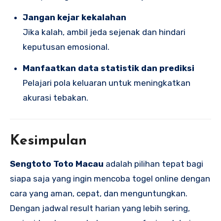
Jangan kejar kekalahan
Jika kalah, ambil jeda sejenak dan hindari
keputusan emosional.
Manfaatkan data statistik dan prediksi
Pelajari pola keluaran untuk meningkatkan
akurasi tebakan.
Kesimpulan
Sengtoto Toto Macau
adalah pilihan tepat bagi
siapa saja yang ingin mencoba togel online dengan
cara yang aman, cepat, dan menguntungkan.
Dengan jadwal result harian yang lebih sering,