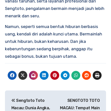
variasi taruhan, serta layanan profesional dari
Sengtoto, pengalaman bermain menjadi jauh lebih
menarik dan seru.
Namun, seperti semua bentuk hiburan berbasis
uang, kendali diri adalah kunci utama. Bermainlah
untuk hiburan, bukan keharusan. Dan jika
keberuntungan sedang berpihak, anggap itu
sebagai bonus, bukan tujuan utama.
Post
Sengtoto Toto
SENGTOTO TOTO
navigation
Macau: Dunia Angka,
MACAU: Tempat Main