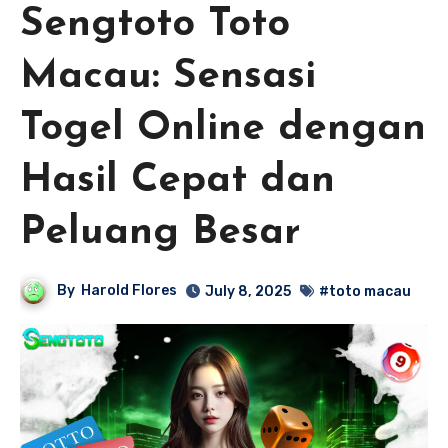
Sengtoto Toto
Macau: Sensasi
Togel Online dengan
Hasil Cepat dan
Peluang Besar
By
Harold Flores
July 8, 2025
#toto macau