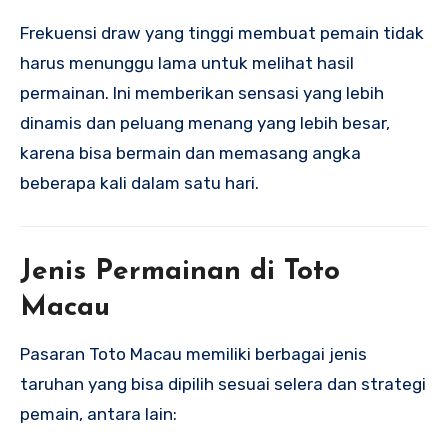
Frekuensi draw yang tinggi membuat pemain tidak
harus menunggu lama untuk melihat hasil
permainan. Ini memberikan sensasi yang lebih
dinamis dan peluang menang yang lebih besar,
karena bisa bermain dan memasang angka
beberapa kali dalam satu hari.
Jenis Permainan di Toto
Macau
Pasaran Toto Macau memiliki berbagai jenis
taruhan yang bisa dipilih sesuai selera dan strategi
pemain, antara lain: