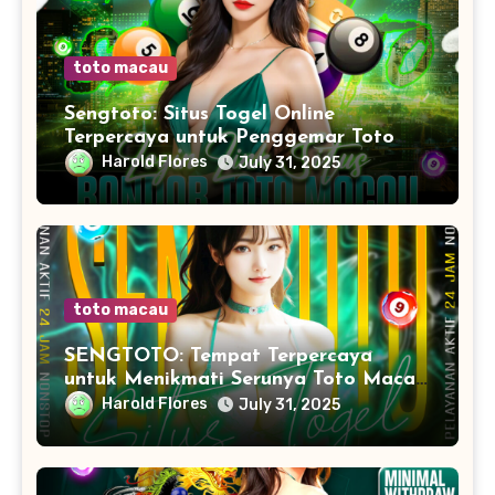
toto macau
Sengtoto: Situs Togel Online
Terpercaya untuk Penggemar Toto
Macau 4D
Harold Flores
July 31, 2025
toto macau
SENGTOTO: Tempat Terpercaya
untuk Menikmati Serunya Toto Macau
4D
Harold Flores
July 31, 2025