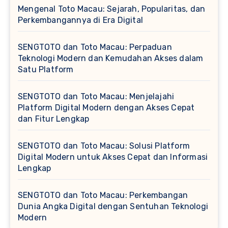
Mengenal Toto Macau: Sejarah, Popularitas, dan
Perkembangannya di Era Digital
SENGTOTO dan Toto Macau: Perpaduan
Teknologi Modern dan Kemudahan Akses dalam
Satu Platform
SENGTOTO dan Toto Macau: Menjelajahi
Platform Digital Modern dengan Akses Cepat
dan Fitur Lengkap
SENGTOTO dan Toto Macau: Solusi Platform
Digital Modern untuk Akses Cepat dan Informasi
Lengkap
SENGTOTO dan Toto Macau: Perkembangan
Dunia Angka Digital dengan Sentuhan Teknologi
Modern