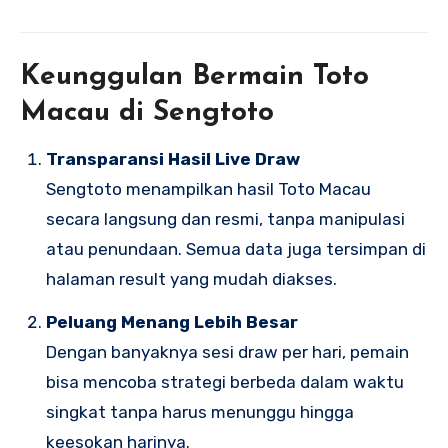
Keunggulan Bermain Toto
Macau di Sengtoto
Transparansi Hasil Live Draw
Sengtoto menampilkan hasil Toto Macau
secara langsung dan resmi, tanpa manipulasi
atau penundaan. Semua data juga tersimpan di
halaman result yang mudah diakses.
Peluang Menang Lebih Besar
Dengan banyaknya sesi draw per hari, pemain
bisa mencoba strategi berbeda dalam waktu
singkat tanpa harus menunggu hingga
keesokan harinya.