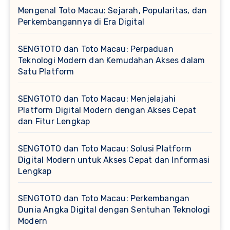
Mengenal Toto Macau: Sejarah, Popularitas, dan
Perkembangannya di Era Digital
SENGTOTO dan Toto Macau: Perpaduan
Teknologi Modern dan Kemudahan Akses dalam
Satu Platform
SENGTOTO dan Toto Macau: Menjelajahi
Platform Digital Modern dengan Akses Cepat
dan Fitur Lengkap
SENGTOTO dan Toto Macau: Solusi Platform
Digital Modern untuk Akses Cepat dan Informasi
Lengkap
SENGTOTO dan Toto Macau: Perkembangan
Dunia Angka Digital dengan Sentuhan Teknologi
Modern