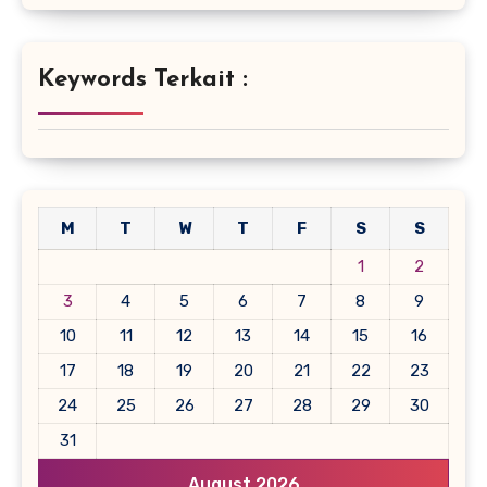
Keywords Terkait :
M
T
W
T
F
S
S
1
2
3
4
5
6
7
8
9
10
11
12
13
14
15
16
17
18
19
20
21
22
23
24
25
26
27
28
29
30
31
August 2026