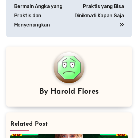
Bermain Angka yang
Praktis yang Bisa
Praktis dan
Dinikmati Kapan Saja
Menyenangkan
By
Harold Flores
Related Post