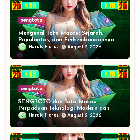
sengtoto
Mengenal Toto Macau: Sejarah,
Popularitas, dan Perkembangannya di
Era Digital
Harold Flores
August 3, 2026
sengtoto
SENGTOTO dan Toto Macau:
Perpaduan Teknologi Modern dan
Kemudahan Akses dalam Satu
Harold Flores
August 2, 2026
Platform