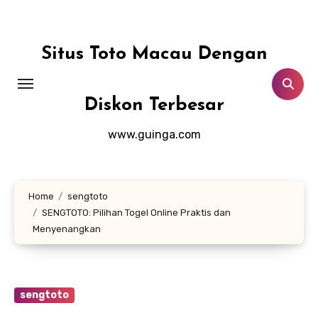
Skip
to
content
Situs Toto Macau Dengan
Diskon Terbesar
www.guinga.com
Home
sengtoto
SENGTOTO: Pilihan Togel Online Praktis dan
Menyenangkan
sengtoto