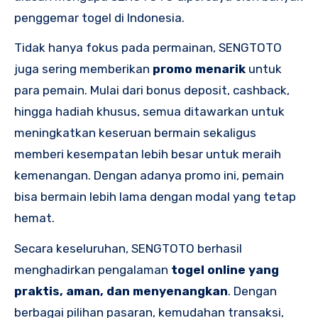
penggemar togel di Indonesia.
Tidak hanya fokus pada permainan, SENGTOTO
juga sering memberikan
promo menarik
untuk
para pemain. Mulai dari bonus deposit, cashback,
hingga hadiah khusus, semua ditawarkan untuk
meningkatkan keseruan bermain sekaligus
memberi kesempatan lebih besar untuk meraih
kemenangan. Dengan adanya promo ini, pemain
bisa bermain lebih lama dengan modal yang tetap
hemat.
Secara keseluruhan, SENGTOTO berhasil
menghadirkan pengalaman
togel online yang
praktis, aman, dan menyenangkan
. Dengan
berbagai pilihan pasaran, kemudahan transaksi,