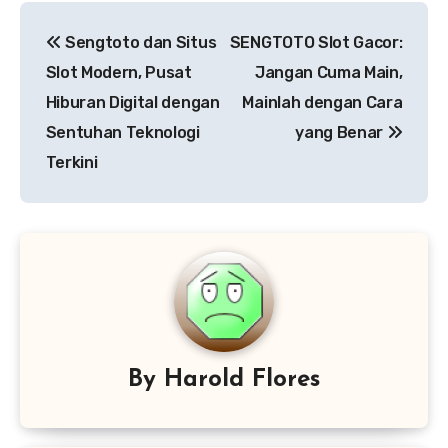
Post
Sengtoto dan Situs
SENGTOTO Slot Gacor:
navigation
Slot Modern, Pusat
Jangan Cuma Main,
Hiburan Digital dengan
Mainlah dengan Cara
Sentuhan Teknologi
yang Benar
Terkini
By
Harold Flores