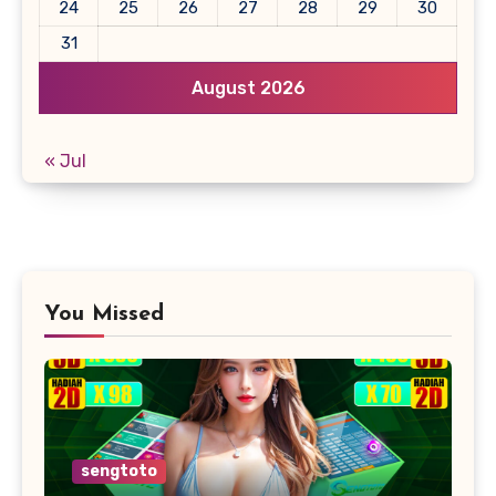
24
25
26
27
28
29
30
31
August 2026
« Jul
You Missed
sengtoto