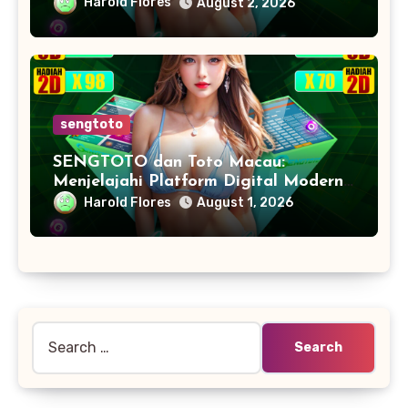
Kemudahan Akses dalam Satu
Harold Flores
August 2, 2026
Platform
sengtoto
SENGTOTO dan Toto Macau:
Menjelajahi Platform Digital Modern
dengan Akses Cepat dan Fitur
Harold Flores
August 1, 2026
Lengkap
Search
for: