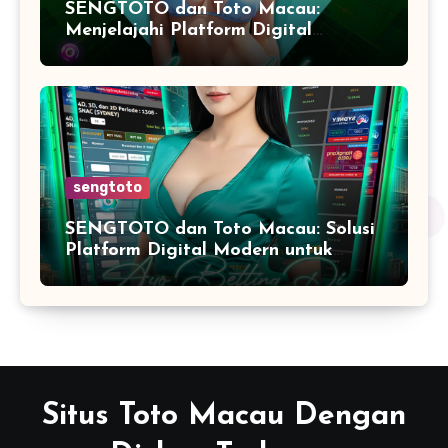
SENGTOTO dan Toto Macau:
Menjelajahi Platform Digital
Modern dengan Akses Cepat dan
Fitur Lengkap
sengtoto
SENGTOTO dan Toto Macau: Solusi
Platform Digital Modern untuk
Akses Cepat dan Informasi Lengkap
Situs Toto Macau Dengan