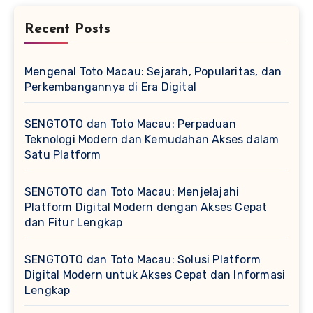
Recent Posts
Mengenal Toto Macau: Sejarah, Popularitas, dan
Perkembangannya di Era Digital
SENGTOTO dan Toto Macau: Perpaduan
Teknologi Modern dan Kemudahan Akses dalam
Satu Platform
SENGTOTO dan Toto Macau: Menjelajahi
Platform Digital Modern dengan Akses Cepat
dan Fitur Lengkap
SENGTOTO dan Toto Macau: Solusi Platform
Digital Modern untuk Akses Cepat dan Informasi
Lengkap