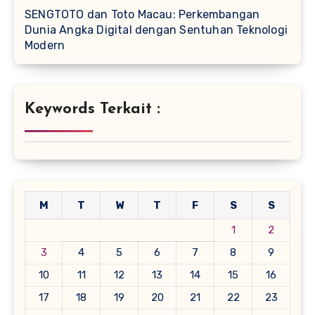
SENGTOTO dan Toto Macau: Perkembangan
Dunia Angka Digital dengan Sentuhan Teknologi
Modern
Keywords Terkait :
M
T
W
T
F
S
S
1
2
3
4
5
6
7
8
9
10
11
12
13
14
15
16
17
18
19
20
21
22
23