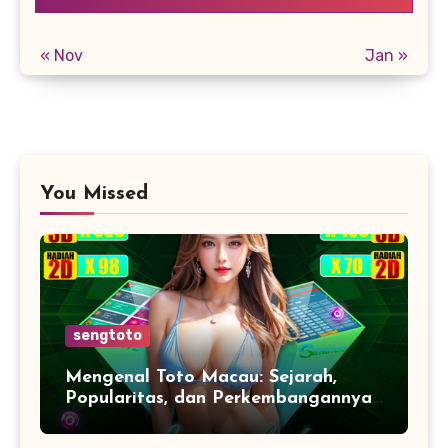
« Nov
Jan »
You Missed
sengtoto
Mengenal Toto Macau: Sejarah,
Popularitas, dan Perkembangannya
di Era Digital