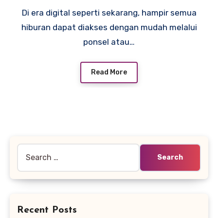
Di era digital seperti sekarang, hampir semua
hiburan dapat diakses dengan mudah melalui
ponsel atau…
Read More
Search
for:
Recent Posts