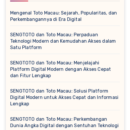
Mengenal Toto Macau: Sejarah, Popularitas, dan
Perkembangannya di Era Digital
SENGTOTO dan Toto Macau: Perpaduan
Teknologi Modern dan Kemudahan Akses dalam
Satu Platform
SENGTOTO dan Toto Macau: Menjelajahi
Platform Digital Modern dengan Akses Cepat
dan Fitur Lengkap
SENGTOTO dan Toto Macau: Solusi Platform
Digital Modern untuk Akses Cepat dan Informasi
Lengkap
SENGTOTO dan Toto Macau: Perkembangan
Dunia Angka Digital dengan Sentuhan Teknologi