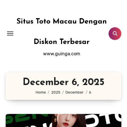
Skip
to
content
Situs Toto Macau Dengan
Diskon Terbesar
www.guinga.com
December 6, 2025
Home
2025
December
6