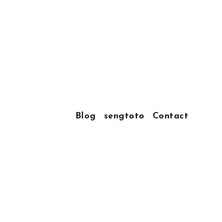
Blog
sengtoto
Contact