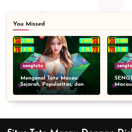
You Missed
sengtoto
sengt
Mengenal Toto Macau:
SENGT
Sejarah, Popularitas, dan
Macau
Perkembangannya di Era
Teknol
Digital
Kemud
Satu P