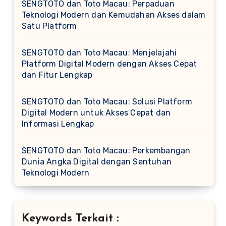
SENGTOTO dan Toto Macau: Perpaduan
Teknologi Modern dan Kemudahan Akses dalam
Satu Platform
SENGTOTO dan Toto Macau: Menjelajahi
Platform Digital Modern dengan Akses Cepat
dan Fitur Lengkap
SENGTOTO dan Toto Macau: Solusi Platform
Digital Modern untuk Akses Cepat dan
Informasi Lengkap
SENGTOTO dan Toto Macau: Perkembangan
Dunia Angka Digital dengan Sentuhan
Teknologi Modern
Keywords Terkait :