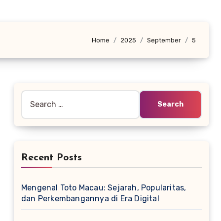
Home
2025
September
5
Search
for:
Recent Posts
Mengenal Toto Macau: Sejarah, Popularitas,
dan Perkembangannya di Era Digital