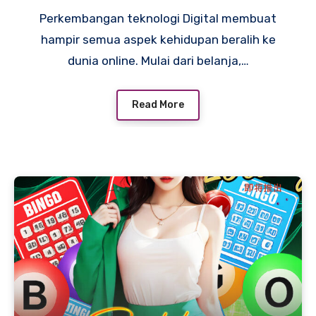
Perkembangan teknologi Digital membuat
hampir semua aspek kehidupan beralih ke
dunia online. Mulai dari belanja,…
Read More