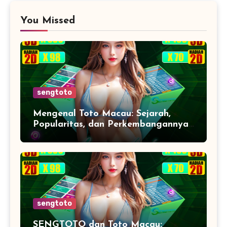
You Missed
sengtoto
Mengenal Toto Macau: Sejarah,
Popularitas, dan Perkembangannya
di Era Digital
sengtoto
SENGTOTO dan Toto Macau: