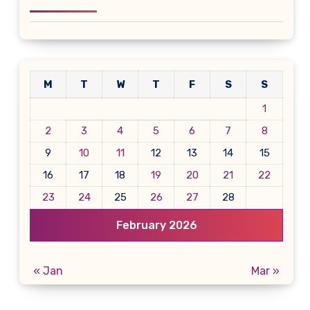
M
T
W
T
F
S
S
1
2
3
4
5
6
7
8
9
10
11
12
13
14
15
16
17
18
19
20
21
22
23
24
25
26
27
28
February 2026
« Jan
Mar »