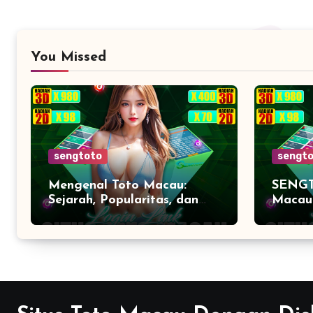
You Missed
sengtoto
sengt
Mengenal Toto Macau:
SENGT
Sejarah, Popularitas, dan
Macau
Perkembangannya di Era
Teknol
Digital
Kemud
Satu P