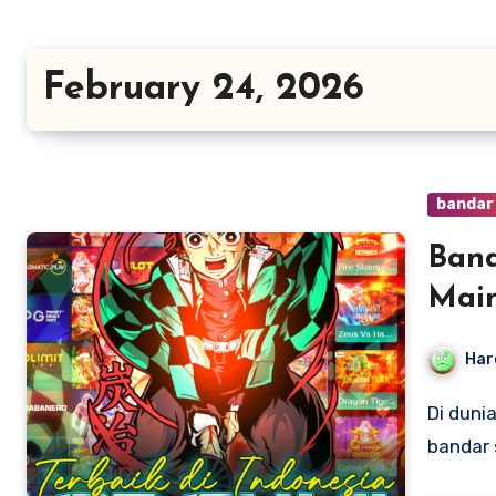
February 24, 2026
bandar 
Band
Main
Mak
Har
Di dunia hiburan digital yang semakin padat, memilih
bandar 