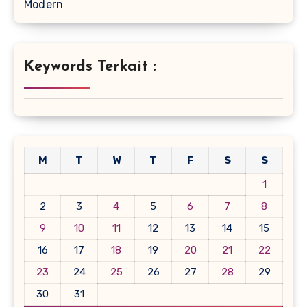
Modern
Keywords Terkait :
M
T
W
T
F
S
S
1
2
3
4
5
6
7
8
9
10
11
12
13
14
15
16
17
18
19
20
21
22
23
24
25
26
27
28
29
30
31