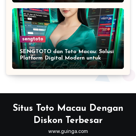
Fitur Lengkap
sengtoto
SENGTOTO dan Toto Macau: Solusi
Platform Digital Modern untuk
Akses Cepat dan Informasi Lengkap
Situs Toto Macau Dengan
Diskon Terbesar
www.guinga.com