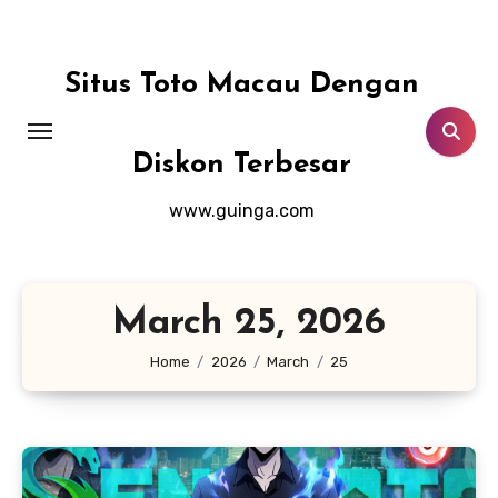
Skip
to
content
Situs Toto Macau Dengan
Diskon Terbesar
www.guinga.com
March 25, 2026
Home
2026
March
25