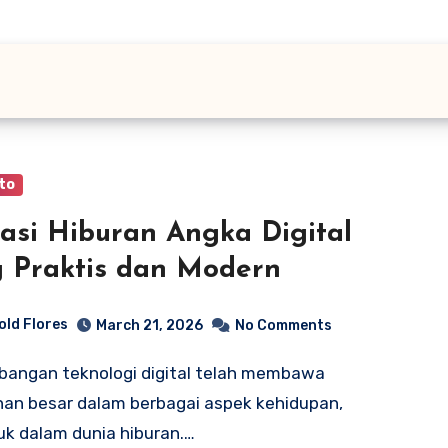
to
asi Hiburan Angka Digital
 Praktis dan Modern
old Flores
March 21, 2026
No Comments
an besar dalam berbagai aspek kehidupan,
k dalam dunia hiburan.…