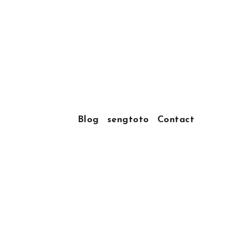
Blog
sengtoto
Contact