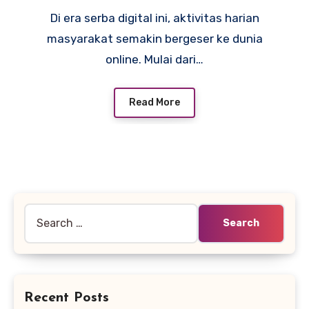
Di era serba digital ini, aktivitas harian
masyarakat semakin bergeser ke dunia
online. Mulai dari…
Read More
Search
for:
Recent Posts