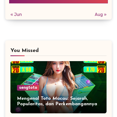
« Jun
Aug »
You Missed
sengtoto
Mengenal Toto Macau: Sejarah,
Popularitas, dan Perkembangannya
di Era Digital