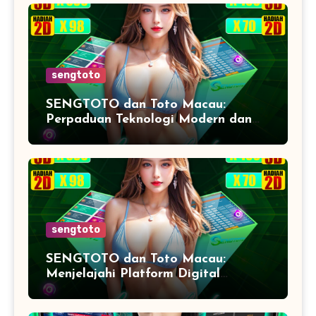
sengtoto
SENGTOTO dan Toto Macau:
Perpaduan Teknologi Modern dan
Kemudahan Akses dalam Satu
Platform
sengtoto
SENGTOTO dan Toto Macau:
Menjelajahi Platform Digital
Modern dengan Akses Cepat dan
Fitur Lengkap